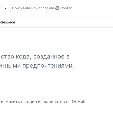
Поискайте или спросите
Copilot
eam
odespace
ство кода, созданное в
енными предпочтениями.
зменить на один из вариантов на GitHub