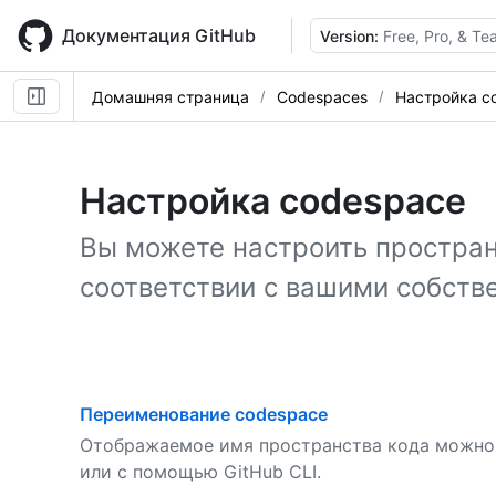
Skip
to
Документация GitHub
Version:
Free, Pro, & T
main
content
Домашняя страница
Codespaces
Настройка c
Настройка codespace
Вы можете настроить простран
соответствии с вашими собств
Переименование codespace
Отображаемое имя пространства кода можно и
или с помощью GitHub CLI.