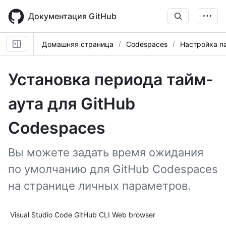
Skip
to
Документация GitHub
main
content
Домашняя страница
Codespaces
Настройка п
Установка периода тайм-
аута для GitHub
Codespaces
Вы можете задать время ожидания
по умолчанию для GitHub Codespaces
на странице личных параметров.
Tool navigation
Visual Studio Code
GitHub CLI
Web browser