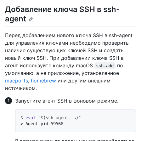
Добавление ключа SSH в ssh-
agent
Перед добавлением нового ключа SSH в ssh-agent
для управления ключами необходимо проверить
наличие существующих ключей SSH и создать
новый ключ SSH.
При добавлении ключа SSH в
агент используйте команду macOS
по
ssh-add
умолчанию, а не приложение, установленное
macports
,
homebrew
или другим внешним
источником.
Запустите агент SSH в фоновом режиме.
$ 
eval
"
$(ssh-agent -s)
"
> 
Agent pid 59566
В зависимости от среды может потребоваться