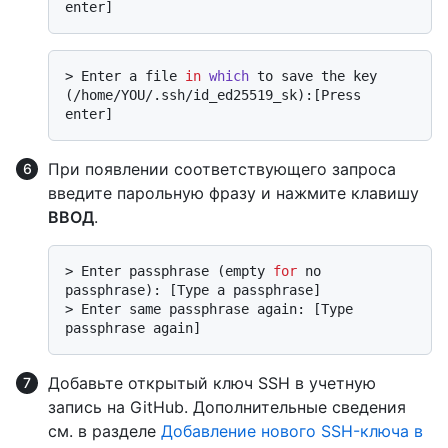
enter]
> 
Enter a file 
in
which
 to save the key 
(/home/YOU/.ssh/id_ed25519_sk):[Press 
enter]
При появлении соответствующего запроса
введите парольную фразу и нажмите клавишу
ВВОД
.
> 
Enter passphrase (empty 
for
 no 
passphrase): [Type a passphrase]
> 
Enter same passphrase again: [Type 
passphrase again]
Добавьте открытый ключ SSH в учетную
запись на GitHub. Дополнительные сведения
см. в разделе
Добавление нового SSH-ключа в