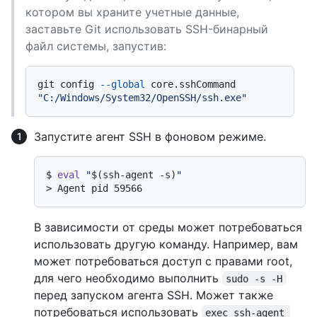
котором вы храните учетные данные,
заставьте Git использовать SSH-бинарный
файл системы, запустив:
git config 
--global
 core.sshCommand 
"C:/Windows/System32/OpenSSH/ssh.exe"
Запустите агент SSH в фоновом режиме.
$ 
eval
"
$(ssh-agent -s)
"
> 
Agent pid 59566
В зависимости от среды может потребоваться
использовать другую команду. Например, вам
может потребоваться доступ с правами root,
для чего необходимо выполнить
sudo -s -H
перед запуском агента SSH. Может также
потребоваться использовать
exec ssh-agent 