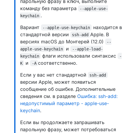
парольную фразу в ключ, выполните
команду без параметра
--apple-use-
.
keychain
Вариант
находится в
--apple-use-keychain
стандартной версии
Apple. В
ssh-add
версиях macOS до Монтерей (12.0)
--
и
apple-use-keychain
--apple-load-
флаги использовали синтаксис
keychain
-
и
соответственно.
K
-A
Если у вас нет стандартной
ssh-add
версии Apple, может появиться
сообщение об ошибке. Дополнительные
сведения см. в разделе
Ошибка: ssh-add:
недопустимый параметр - apple-use-
keychain
.
Если вы продолжаете запрашивать
парольную фразу, может потребоваться