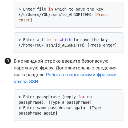
> Enter file 
in
 which to save the key 
(/c/Users/YOU/.ssh/id_ALGORITHM):[
Press
enter
> 
Enter a file 
in
which
 to save the key 
(/home/YOU/.ssh/id_ALGORITHM):[Press enter]
В командной строке введите безопасную
парольную фразу. Дополнительные сведения
см. в разделе
Работа с парольными фразами
ключа SSH
.
> 
Enter passphrase (empty 
for
 no 
passphrase): [Type a passphrase]
> 
Enter same passphrase again: [Type 
passphrase again]