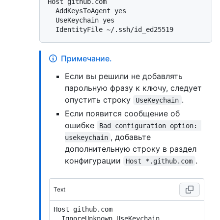
Host github.com

  AddKeysToAgent yes

  UseKeychain yes

Примечание.
Если вы решили не добавлять
парольную фразу к ключу, следует
опустить строку
.
UseKeychain
Если появится сообщение об
ошибке
Bad configuration option: 
, добавьте
usekeychain
дополнительную строку в раздел
конфигурации
.
Host *.github.com
Text
Host github.com
