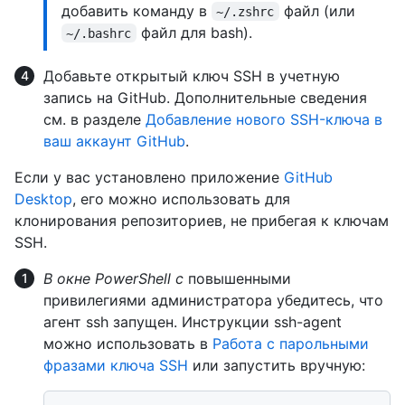
добавить команду в
файл (или
~/.zshrc
файл для bash).
~/.bashrc
Добавьте открытый ключ SSH в учетную
запись на GitHub. Дополнительные сведения
см. в разделе
Добавление нового SSH-ключа в
ваш аккаунт GitHub
.
Если у вас установлено приложение
GitHub
Desktop
, его можно использовать для
клонирования репозиториев, не прибегая к ключам
SSH.
В окне PowerShell с
повышенными
привилегиями администратора убедитесь, что
агент ssh запущен. Инструкции ssh-agent
можно использовать в
Работа с парольными
фразами ключа SSH
или запустить вручную: