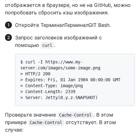
отображается в браузере, но не на GitHub, можно
попробовать сбросить кэш изображения.
Откройте
Терминал
Терминал
GIT Bash
.
Запрос заголовков изображений с
помощью
.
curl
$ 
curl -I https://www.my-
server.com/images/some-image.png
> 
HTTP/2 200
> 
Expires: Fri, 01 Jan 1984 00:00:00 GMT
> 
Content-Type: image/png
> 
Content-Length: 2339
> 
Server: Jetty(8.y.z-SNAPSHOT)
Проверьте значение
. В этом
Cache-Control
примере
отсутствует. В этом
Cache-Control
случае: