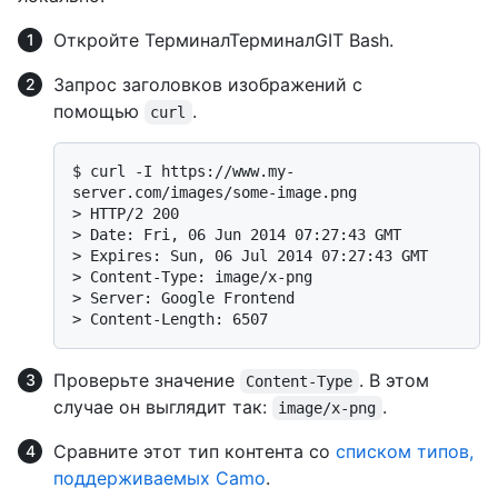
Откройте
Терминал
Терминал
GIT Bash
.
Запрос заголовков изображений с
помощью
.
curl
$ 
curl -I https://www.my-
server.com/images/some-image.png
> 
HTTP/2 200
> 
Date: Fri, 06 Jun 2014 07:27:43 GMT
> 
Expires: Sun, 06 Jul 2014 07:27:43 GMT
> 
Content-Type: image/x-png
> 
Server: Google Frontend
> 
Content-Length: 6507
Проверьте значение
. В этом
Content-Type
случае он выглядит так:
.
image/x-png
Сравните этот тип контента со
списком типов,
поддерживаемых Camo
.