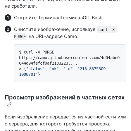
не сработали.
Откройте
Терминал
Терминал
GIT Bash
.
Очистите изображение, используя
curl -X 
на URL-адресе Camo.
PURGE
$ 
curl -X PURGE 
https://camo.githubusercontent.com/4d04abe0
044d94fefcf9af2133223....
> 
{
"status"
: 
"ok"
, 
"id"
: 
"216-8675309-
1008701"
}
Просмотр изображений в частных сетях
Если изображение передается из частной сети или
с сервера, для которого требуется проверка
подлинности, оно не может быть просмотрено