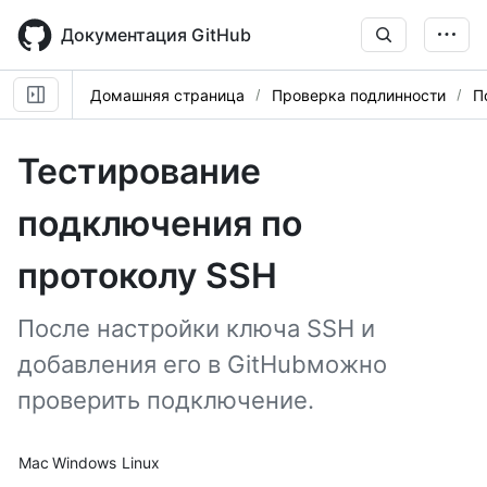
Skip
to
Документация GitHub
main
content
Домашняя страница
Проверка подлинности
П
Тестирование
подключения по
протоколу SSH
После настройки ключа SSH и
добавления его в GitHubможно
проверить подключение.
Platform navigation
Mac
Windows
Linux