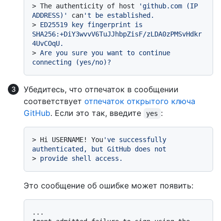
> 
The authenticity of host 
'github.com (IP 
ADDRESS)'
 can
't be established.
> 
ED25519 key fingerprint is 
SHA256:+DiY3wvvV6TuJJhbpZisF/zLDA0zPMSvHdkr
4UvCOqU.
> 
Are you sure you want to continue 
connecting (yes/no)?
Убедитесь, что отпечаток в сообщении
соответствует
отпечаток открытого ключа
GitHub
. Если это так, введите
:
yes
> 
Hi USERNAME! You
've successfully 
authenticated, but GitHub does not
> 
provide shell access.
Это сообщение об ошибке может появить:
...
