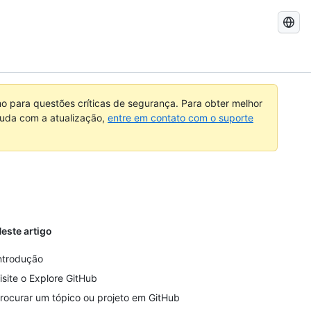
Pesquisar
no
GitHub
 para questões críticas de segurança. Para obter melhor
ajuda com a atualização,
entre em contato com o suporte
este artigo
ntrodução
isite o Explore GitHub
rocurar um tópico ou projeto em GitHub