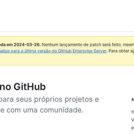
uada em
2024-03-26
.
Nenhum lançamento de patch será feito, mesmo
ualize para a última versão do GitHub Enterprise Server
. Para obter 
 no GitHub
para seus próprios projetos e
N
se com uma comunidade.
I
V
P