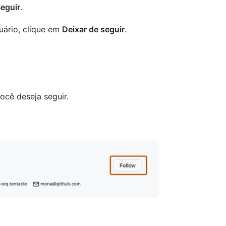
eguir
.
uário, clique em
Deixar de seguir
.
cê deseja seguir.