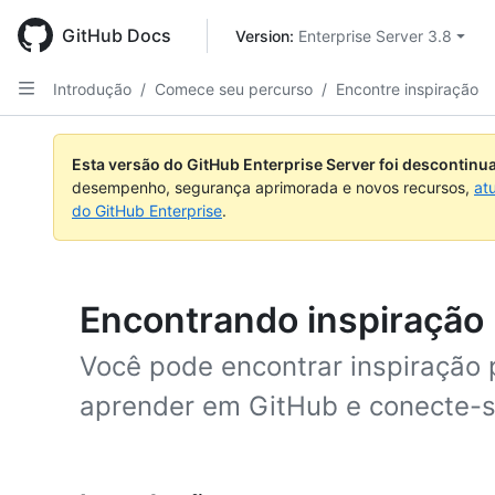
Skip
to
GitHub Docs
Version: 
Enterprise Server 3.8
main
content
Introdução
/
Comece seu percurso
/
Encontre inspiração
Esta versão do GitHub Enterprise Server foi descontin
desempenho, segurança aprimorada e novos recursos,
at
do GitHub Enterprise
.
Encontrando inspiração
Você pode encontrar inspiração 
aprender em GitHub e conecte-