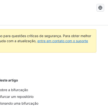
Pesquisar
no
GitHub
 para questões críticas de segurança. Para obter melhor
ajuda com a atualização,
entre em contato com o suporte
este artigo
obre a bifurcação
ifurcar um repositório
lonando uma bifurcação