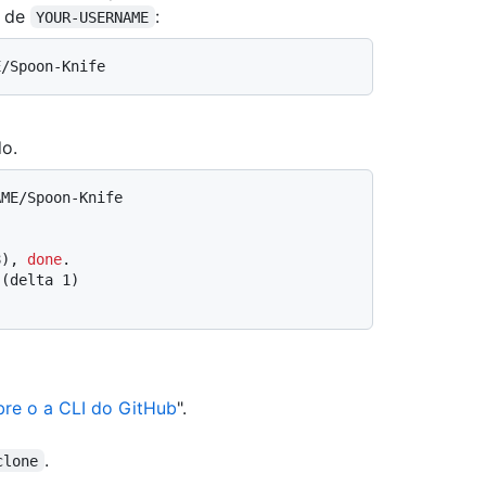
z de
:
YOUR-USERNAME
do.
AME/Spoon-Knife
8), 
done
.
 (delta 1)
.
re o a CLI do GitHub
".
.
clone