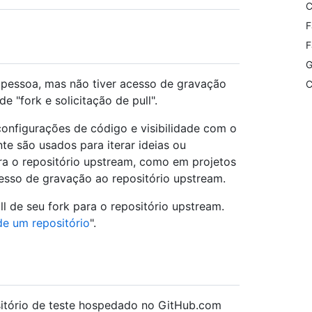
C
F
F
G
a pessoa, mas não tiver acesso de gravação
C
e "fork e solicitação de pull".
onfigurações de código e visibilidade com o
nte são usados para iterar ideias ou
ra o repositório upstream, como em projetos
sso de gravação ao repositório upstream.
l de seu fork para o repositório upstream.
de um repositório
".
sitório de teste hospedado no GitHub.com