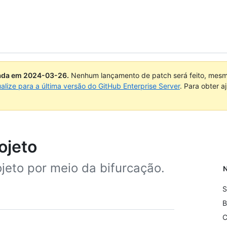
uada em
2024-03-26
.
Nenhum lançamento de patch será feito, mesmo
ualize para a última versão do GitHub Enterprise Server
. Para obter 
ojeto
jeto por meio da bifurcação.
N
S
B
C