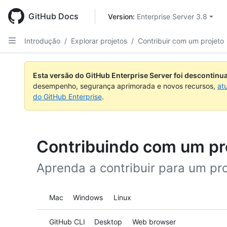
Skip
to
GitHub Docs
Version: 
Enterprise Server 3.8
main
content
Introdução
/
Explorar projetos
/
Contribuir com um projeto
Esta versão do GitHub Enterprise Server foi descontin
desempenho, segurança aprimorada e novos recursos,
at
do GitHub Enterprise
.
Contribuindo com um pr
Aprenda a contribuir para um pro
Platform navigation
Mac
Windows
Linux
Tool navigation
GitHub CLI
Desktop
Web browser