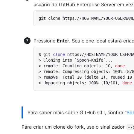
usuário do GitHub Enterprise Server em ve
Pressione
Enter
. Seu clone local estará cria
$ 
git 
clone
 https://HOSTNAME/YOUR-USERN
> 
Cloning into `Spoon-Knife`...
> 
remote: Counting objects: 10, 
done
.
> 
remote: Compressing objects: 100% (8/
> 
remove: Total 10 (delta 1), reused 10
> 
Unpacking objects: 100% (10/10), 
done
Para saber mais sobre GitHub CLI, confira "
Sob
Para criar um clone do fork, use o sinalizador
--