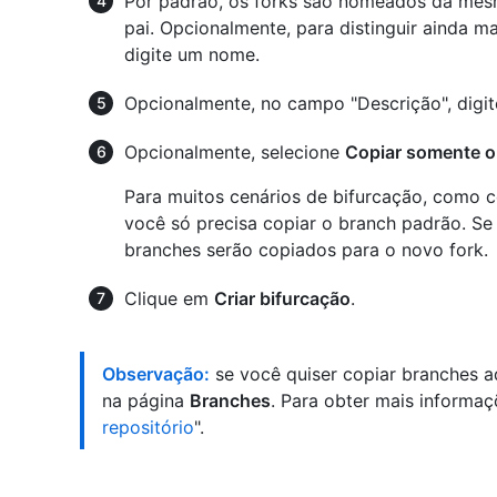
Por padrão, os forks são nomeados da mesm
pai. Opcionalmente, para distinguir ainda m
digite um nome.
Opcionalmente, no campo "Descrição", digit
Opcionalmente, selecione
Copiar somente 
Para muitos cenários de bifurcação, como co
você só precisa copiar o branch padrão. Se
branches serão copiados para o novo fork.
Clique em
Criar bifurcação
.
Observação:
se você quiser copiar branches ad
na página
Branches
. Para obter mais informaçõ
repositório
".