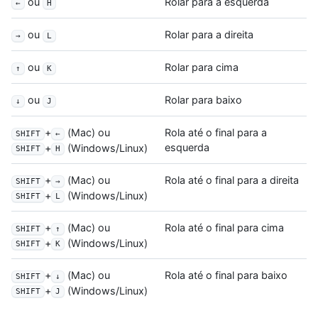
ou
Rolar para a esquerda
←
H
ou
Rolar para a direita
→
L
ou
Rolar para cima
↑
K
ou
Rolar para baixo
↓
J
+
(Mac) ou
Rola até o final para a
SHIFT
←
esquerda
+
(Windows/Linux)
SHIFT
H
+
(Mac) ou
Rola até o final para a direita
SHIFT
→
+
(Windows/Linux)
SHIFT
L
+
(Mac) ou
Rola até o final para cima
SHIFT
↑
+
(Windows/Linux)
SHIFT
K
+
(Mac) ou
Rola até o final para baixo
SHIFT
↓
+
(Windows/Linux)
SHIFT
J