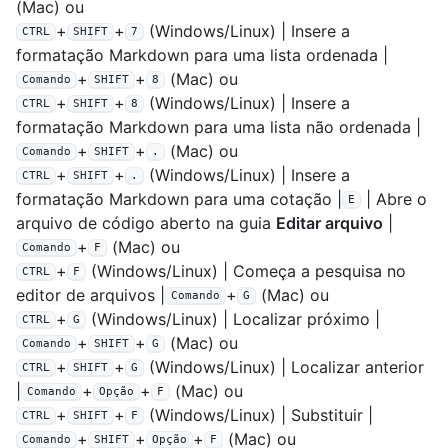
(Mac) ou
+
+
(Windows/Linux) | Insere a
CTRL
SHIFT
7
formatação Markdown para uma lista ordenada |
+
+
(Mac) ou
Comando
SHIFT
8
+
+
(Windows/Linux) | Insere a
CTRL
SHIFT
8
formatação Markdown para uma lista não ordenada |
+
+
(Mac) ou
Comando
SHIFT
.
+
+
(Windows/Linux) | Insere a
CTRL
SHIFT
.
formatação Markdown para uma cotação |
| Abre o
E
arquivo de código aberto na guia
Editar arquivo
|
+
(Mac) ou
Comando
F
+
(Windows/Linux) | Começa a pesquisa no
CTRL
F
editor de arquivos |
+
(Mac) ou
Comando
G
+
(Windows/Linux) | Localizar próximo |
CTRL
G
+
+
(Mac) ou
Comando
SHIFT
G
+
+
(Windows/Linux) | Localizar anterior
CTRL
SHIFT
G
|
+
+
(Mac) ou
Comando
Opção
F
+
+
(Windows/Linux) | Substituir |
CTRL
SHIFT
F
+
+
+
(Mac) ou
Comando
SHIFT
Opção
F