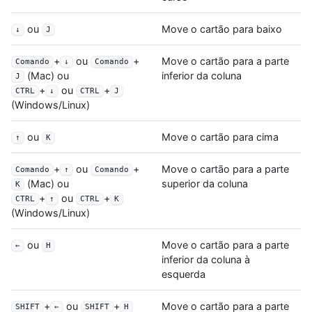
ou
Move o cartão para baixo
↓
J
+
ou
+
Move o cartão para a parte
Comando
↓
Comando
inferior da coluna
(Mac) ou
J
+
ou
+
CTRL
↓
CTRL
J
(Windows/Linux)
ou
Move o cartão para cima
↑
K
+
ou
+
Move o cartão para a parte
Comando
↑
Comando
superior da coluna
(Mac) ou
K
+
ou
+
CTRL
↑
CTRL
K
(Windows/Linux)
ou
Move o cartão para a parte
←
H
inferior da coluna à
esquerda
+
ou
+
Move o cartão para a parte
SHIFT
←
SHIFT
H