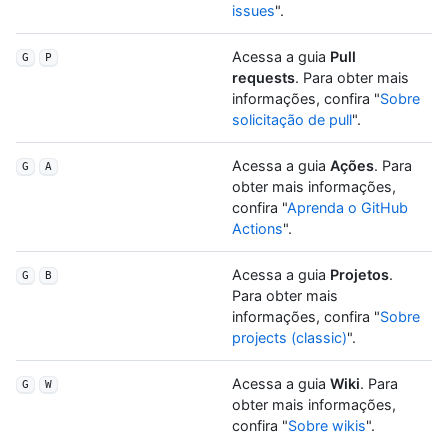
issues
".
Acessa a guia
Pull
G
P
requests
. Para obter mais
informações, confira "
Sobre
solicitação de pull
".
Acessa a guia
Ações
. Para
G
A
obter mais informações,
confira "
Aprenda o GitHub
Actions
".
Acessa a guia
Projetos
.
G
B
Para obter mais
informações, confira "
Sobre
projects (classic)
".
Acessa a guia
Wiki
. Para
G
W
obter mais informações,
confira "
Sobre wikis
".