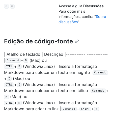
Acessa a guia
Discussões
.
G
G
Para obter mais
informações, confira "
Sobre
discussões
".
Edição de código-fonte
| Atalho de teclado | Descrição |-----------|------------
|
+
(Mac) ou
Command
B
+
(Windows/Linux) | Insere a formatação
CTRL
B
Markdown para colocar um texto em negrito |
Comando
+
(Mac) ou
I
+
(Windows/Linux) | Insere a formatação
CTRL
I
Markdown para colocar um texto em itálico |
+
Comando
(Mac) ou
K
+
(Windows/Linux) | Insere a formatação
CTRL
K
Markdown para criar um link |
+
+
Comando
SHIFT
7