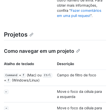
outro número de linha. Para
obter mais informações,
confira "
Fazer comentários
em uma pull request
".
Projetos
Como navegar em um projeto
Atalho de teclado
Descrição
+
(Mac) ou
Campo de filtro de foco
Command
f
Ctrl
+
(Windows/Linux)
f
Move o foco da célula para
←
a esquerda
Move o foco da célula para
→