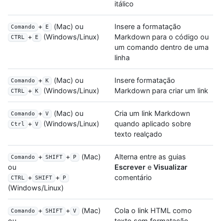
itálico
+
(Mac) ou
Insere a formatação
Comando
E
Markdown para o código ou
+
(Windows/Linux)
CTRL
E
um comando dentro de uma
linha
+
(Mac) ou
Insere formatação
Comando
K
Markdown para criar um link
+
(Windows/Linux)
CTRL
K
+
(Mac) ou
Cria um link Markdown
Comando
V
quando aplicado sobre
+
(Windows/Linux)
Ctrl
V
texto realçado
+
+
(Mac)
Alterna entre as guias
Comando
SHIFT
P
Escrever
e
Visualizar
ou
comentário
+
+
CTRL
SHIFT
P
(Windows/Linux)
+
+
(Mac)
Cola o link HTML como
Comando
SHIFT
V
texto sem formatação
ou