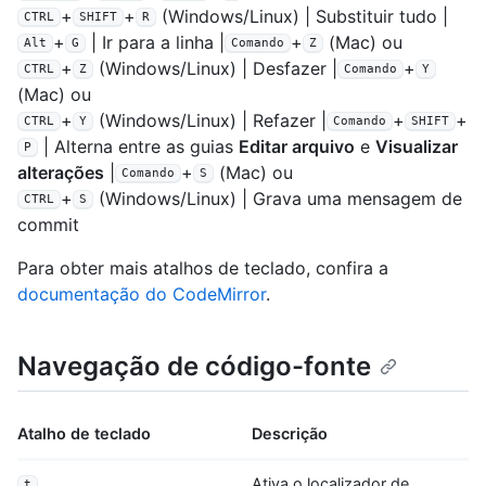
+
+
(Windows/Linux) | Substituir tudo |
CTRL
SHIFT
R
+
| Ir para a linha |
+
(Mac) ou
Alt
G
Comando
Z
+
(Windows/Linux) | Desfazer |
+
CTRL
Z
Comando
Y
(Mac) ou
+
(Windows/Linux) | Refazer |
+
+
CTRL
Y
Comando
SHIFT
| Alterna entre as guias
Editar arquivo
e
Visualizar
P
alterações
|
+
(Mac) ou
Comando
S
+
(Windows/Linux) | Grava uma mensagem de
CTRL
S
commit
Para obter mais atalhos de teclado, confira a
documentação do CodeMirror
.
Navegação de código-fonte
Atalho de teclado
Descrição
Ativa o localizador de
t