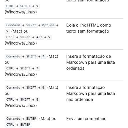
+
+
CTRL
SHIFT
V
(Windows/Linux)
+
+
+
Cola o link HTML como
Command
Shift
Option
texto sem formatação
(Mac) ou
V
+
+
+
Ctrl
Shift
Alt
V
(Windows/Linux)
+
+
(Mac)
Insere a formatação de
Comando
SHIFT
7
Markdown para uma lista
ou
ordenada
+
+
CTRL
SHIFT
7
(Windows/Linux)
+
+
(Mac)
Insere a formatação
Comando
SHIFT
8
Markdown para uma lista
ou
não ordenada
+
+
CTRL
SHIFT
8
(Windows/Linux)
+
(Mac) ou
Envia um comentário
Comando
ENTER
+
CTRL
ENTER