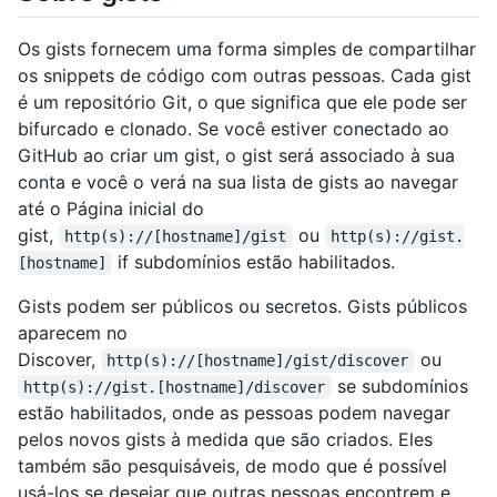
Os gists fornecem uma forma simples de compartilhar
os snippets de código com outras pessoas. Cada gist
é um repositório Git, o que significa que ele pode ser
bifurcado e clonado. Se você estiver conectado ao
GitHub ao criar um gist, o gist será associado à sua
conta e você o verá na sua lista de gists ao navegar
até o Página inicial do
gist,
ou
http(s)://[hostname]/gist
http(s)://gist.
if subdomínios estão habilitados.
[hostname]
Gists podem ser públicos ou secretos. Gists públicos
aparecem no
Discover,
ou
http(s)://[hostname]/gist/discover
se subdomínios
http(s)://gist.[hostname]/discover
estão habilitados, onde as pessoas podem navegar
pelos novos gists à medida que são criados. Eles
também são pesquisáveis, de modo que é possível
usá-los se desejar que outras pessoas encontrem e