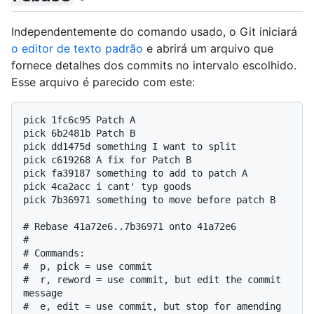
Independentemente do comando usado, o Git iniciará
o editor de texto padrão
e abrirá um arquivo que
fornece detalhes dos commits no intervalo escolhido.
Esse arquivo é parecido com este:
pick 1fc6c95 Patch A

pick 6b2481b Patch B

pick dd1475d something I want to split

pick c619268 A fix for Patch B

pick fa39187 something to add to patch A

pick 4ca2acc i cant' typ goods

pick 7b36971 something to move before patch B

# Rebase 41a72e6..7b36971 onto 41a72e6

#

# Commands:

#  p, pick = use commit

#  r, reword = use commit, but edit the commit 
message

#  e, edit = use commit, but stop for amending
