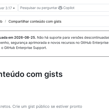
Pesquisar ou perguntar
Copilot
ver 3.17
ub
Compartilhar conteúdo com gists
nuada em
2026-08-25
.
Não há suporte para versões descontinuada
penho, segurança aprimorada e novos recursos no GitHub Enterprise
 o GitHub Enterprise Support.
onteúdo com gists
cretos. Crie um gist público se estiver pronto