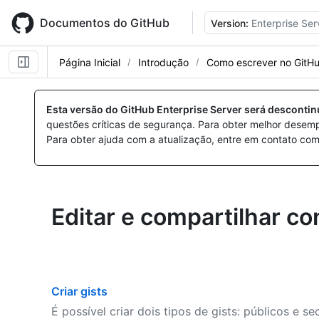
Skip
to
Documentos do GitHub
Version:
Enterprise Ser
main
content
Página Inicial
Introdução
Como escrever no GitH
Esta versão do GitHub Enterprise Server será desconti
questões críticas de segurança. Para obter melhor desem
Para obter ajuda com a atualização, entre em contato com
Editar e compartilhar c
Criar gists
É possível criar dois tipos de gists: públicos e se