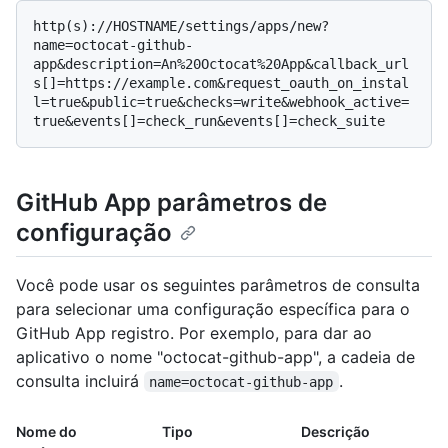
http(s)://HOSTNAME/settings/apps/new?
name=octocat-github-
app&description=An%20Octocat%20App&callback_url
s[]=https://example.com&request_oauth_on_instal
l=true&public=true&checks=write&webhook_active=
GitHub App parâmetros de
configuração
Você pode usar os seguintes parâmetros de consulta
para selecionar uma configuração específica para o
GitHub App registro. Por exemplo, para dar ao
aplicativo o nome "octocat-github-app", a cadeia de
consulta incluirá
.
name=octocat-github-app
Nome do
Tipo
Descrição