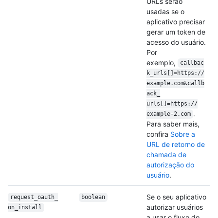
URLs serão
usadas se o
aplicativo precisar
gerar um token de
acesso do usuário.
Por
exemplo,
callbac
k_urls[]=https:/
/
example.com&callb
ack_
urls[]=https:/
/
.
example-2.com
Para saber mais,
confira
Sobre a
URL de retorno de
chamada de
autorização do
usuário
.
Se o seu aplicativo
request_oauth_
boolean
autorizar usuários
on_install
a usar o fluxo do