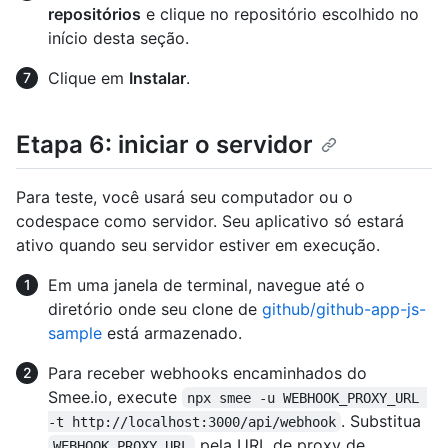
repositórios
e clique no repositório escolhido no
início desta seção.
Clique em
Instalar
.
Etapa 6: iniciar o servidor
Para teste, você usará seu computador ou o
codespace como servidor. Seu aplicativo só estará
ativo quando seu servidor estiver em execução.
Em uma janela de terminal, navegue até o
diretório onde seu clone de
github/github-app-js-
sample
está armazenado.
Para receber webhooks encaminhados do
Smee.io, execute
npx smee -u WEBHOOK_PROXY_URL 
. Substitua
-t http://localhost:3000/api/webhook
pela URL de proxy de
WEBHOOK_PROXY_URL