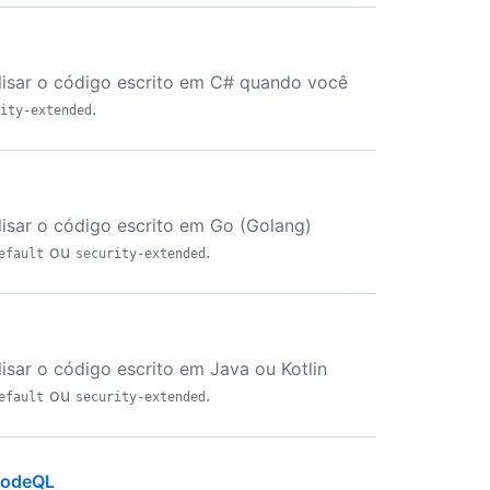
lisar o código escrito em C# quando você
.
ity-extended
isar o código escrito em Go (Golang)
ou
.
efault
security-extended
isar o código escrito em Java ou Kotlin
ou
.
efault
security-extended
 CodeQL