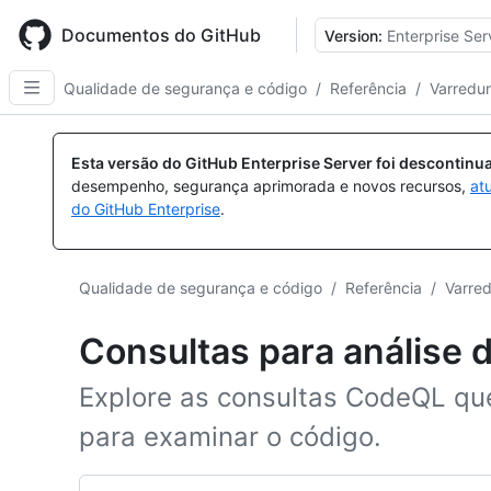
Skip
to
Documentos do GitHub
Version:
Enterprise Ser
main
content
Qualidade de segurança e código
/
Referência
/
Varredu
Esta versão do GitHub Enterprise Server foi descontin
desempenho, segurança aprimorada e novos recursos,
at
do GitHub Enterprise
.
Qualidade de segurança e código
/
Referência
/
Varre
Consultas para análise
Explore as consultas CodeQL que
para examinar o código.