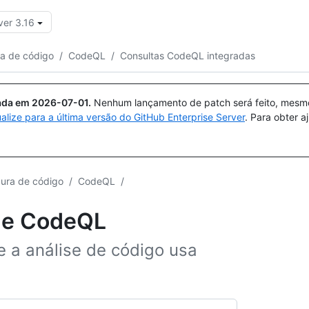
ver 3.16
Pesquisar ou perguntar
Copilot
ra de código
/
CodeQL
/
Consultas CodeQL integradas
uada em
2026-07-01
.
Nenhum lançamento de patch será feito, mesmo 
ualize para a última versão do GitHub Enterprise Server
. Para obter 
dura de código
/
CodeQL
/
 de CodeQL
 a análise de código usa