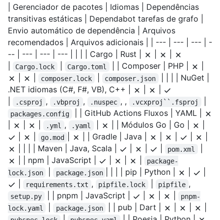
| Gerenciador de pacotes | Idiomas | Dependências
transitivas estáticas | Dependabot tarefas de grafo |
Envio automático de dependência | Arquivos
recomendados | Arquivos adicionais | | --- | --- | --- | -
-- | --- | --- | --- | | | | Cargo | Rust |
|
|
|
|
| | Composer | PHP |
|
Cargo.lock
Cargo.toml
|
|
|
| | | | NuGet |
composer.lock
composer.json
.NET idiomas (C#, F#, VB), C++ |
|
|
|
,
,
, ,
|
.csproj
.vbproj
.nuspec
.vcxproj``.fsproj
| | GitHub Actions Fluxos | YAML |
packages.config
|
|
|
,
|
| | Módulos Go | Go |
|
.yml
.yaml
|
|
|
| | Gradle | Java |
|
|
|
|
go.mod
| | | | Maven | Java, Scala |
|
|
|
|
pom.xml
| | npm | JavaScript |
|
|
|
package-
|
| | | | pip | Python |
|
|
lock.json
package.json
|
,
|
,
requirements.txt
pipfile.lock
pipfile
| | pnpm | JavaScript |
|
|
|
setup.py
pnpm-
|
| | pub | Dart |
|
|
|
lock.yaml
package.json
|
| | Poesia | Python |
pubspec.lock
pubspec.yaml