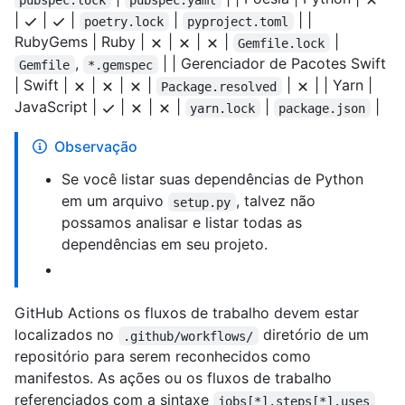
|
|
|
|
| |
poetry.lock
pyproject.toml
RubyGems | Ruby |
|
|
|
|
Gemfile.lock
,
| | Gerenciador de Pacotes Swift
Gemfile
*.gemspec
| Swift |
|
|
|
|
| | Yarn |
Package.resolved
JavaScript |
|
|
|
|
|
yarn.lock
package.json
Observação
Se você listar suas dependências de Python
em um arquivo
, talvez não
setup.py
possamos analisar e listar todas as
dependências em seu projeto.
GitHub Actions os fluxos de trabalho devem estar
localizados no
diretório de um
.github/workflows/
repositório para serem reconhecidos como
manifestos. As ações ou os fluxos de trabalho
referenciados com a sintaxe
jobs[*].steps[*].uses