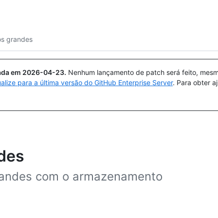
Pesquisar ou perguntar
Copilot
os grandes
uada em
2026-04-23
.
Nenhum lançamento de patch será feito, mesmo
ualize para a última versão do GitHub Enterprise Server
. Para obter 
ndes
grandes com o armazenamento