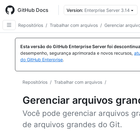
Skip
to
GitHub Docs
Version:
Enterprise Server 3.14
main
content
Repositórios
/
Trabalhar com arquivos
/
Gerenciar arquiv
Esta versão do GitHub Enterprise Server foi descontin
desempenho, segurança aprimorada e novos recursos,
at
do GitHub Enterprise
.
Repositórios
/
Trabalhar com arquivos
/
Gerenciar arquivos gra
Você pode gerenciar arquivos 
de arquivos grandes do Git.