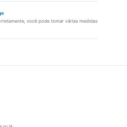
ge
orretamente, você pode tomar várias medidas
 ou IA.