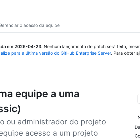
Pesquisar ou perguntar
Copilot
Gerenciar o acesso da equipe
uada em
2026-04-23
.
Nenhum lançamento de patch será feito, mesmo
ualize para a última versão do GitHub Enterprise Server
. Para obter 
uma equipe a uma
ssic)
N
o ou administrador do projeto
Da
 equipe acesso a um projeto
Co