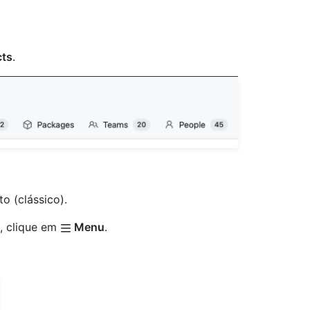
cts
.
o (clássico).
), clique em
Menu
.