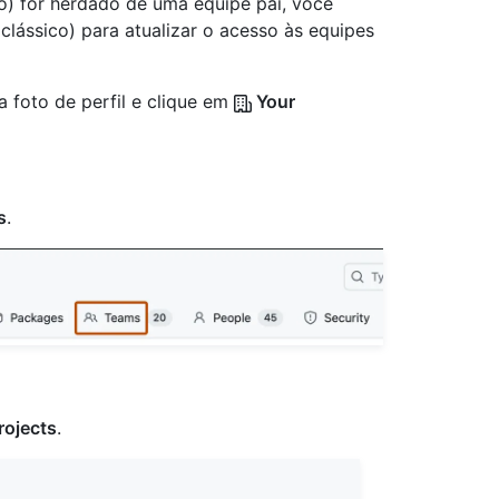
o) for herdado de uma equipe pai, você
clássico) para atualizar o acesso às equipes
a foto de perfil e clique em
Your
s
.
rojects
.