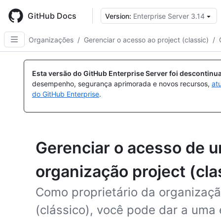
Skip
to
GitHub Docs
Version:
Enterprise Server 3.14
main
content
Organizações
/
Gerenciar o acesso ao project (classic)
/
Esta versão do GitHub Enterprise Server foi descontin
desempenho, segurança aprimorada e novos recursos,
at
do GitHub Enterprise
.
Gerenciar o acesso de 
organização project (cla
Como proprietário da organizaçã
(clássico), você pode dar a uma