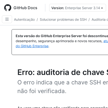
Skip
to
GitHub Docs
Version:
Enterprise Server 3.14
main
content
Autenticação
/
Solucionar problemas de SSH
/
Auditoria
Esta versão do GitHub Enterprise Server foi descontin
desempenho, segurança aprimorada e novos recursos,
at
do GitHub Enterprise
.
Erro: auditoria de cha
O erro indica que a chave SSH 
não foi verificada.