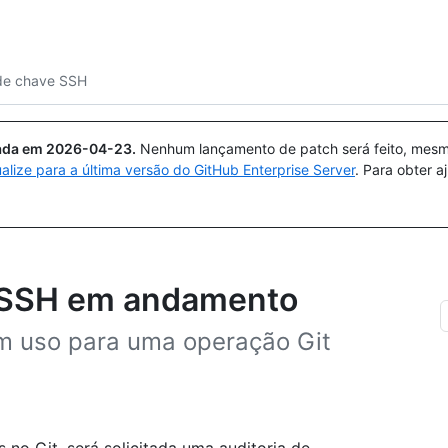
Pesquisar ou perguntar
Copilot
 de chave SSH
uada em
2026-04-23
.
Nenhum lançamento de patch será feito, mesmo
ualize para a última versão do GitHub Enterprise Server
. Para obter 
ve SSH em andamento
em uso para uma operação Git