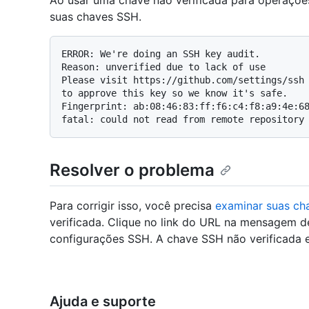
Ao usar uma chave não verificada para operações 
suas chaves SSH.
ERROR: We're doing an SSH key audit.

Reason: unverified due to lack of use

Please visit https://github.com/settings/ssh

to approve this key so we know it's safe.

Fingerprint: ab:08:46:83:ff:f6:c4:f8:a9:4e:68
Resolver o problema
Para corrigir isso, você precisa
examinar suas ch
verificada. Clique no link do URL na mensagem d
configurações SSH. A chave SSH não verificada e
Ajuda e suporte