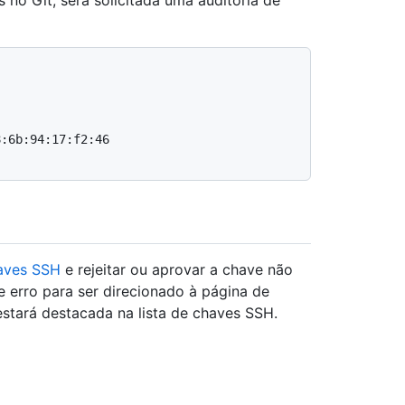
no Git, será solicitada uma auditoria de
:6b:94:17:f2:46

aves SSH
e rejeitar ou aprovar a chave não
e erro para ser direcionado à página de
stará destacada na lista de chaves SSH.