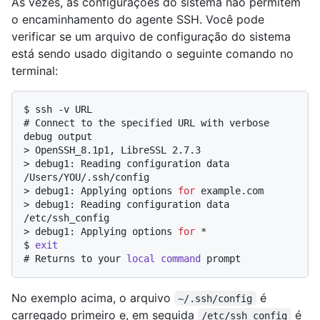
Às vezes, as configurações do sistema não permitem
o encaminhamento do agente SSH. Você pode
verificar se um arquivo de configuração do sistema
está sendo usado digitando o seguinte comando no
terminal:
$ 
ssh -v URL
# 
Connect to the specified URL with verbose 
debug output
> 
OpenSSH_8.1p1, LibreSSL 2.7.3
> 
debug1: Reading configuration data 
/Users/YOU/.ssh/config
> 
debug1: Applying options 
for
 example.com
> 
debug1: Reading configuration data 
/etc/ssh_config
> 
debug1: Applying options 
for
 *
$ 
exit
# 
Returns to your 
local
command
 prompt
No exemplo acima, o arquivo
é
~/.ssh/config
carregado primeiro e, em seguida
é
/etc/ssh_config