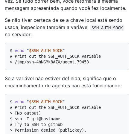
vez. Se tudo correr bem, você retornará à mesma
mensagem apresentada quando você fez localmente.
Se não tiver certeza de se a chave local está sendo
usada, inspecione também a variável
SSH_AUTH_SOCK
no servidor:
$ 
echo
"
$SSH_AUTH_SOCK
"
# 
Print out the SSH_AUTH_SOCK variable
> 
/tmp/ssh-4hNGMk8AZX/agent.79453
Se a variável não estiver definida, significa que o
encaminhamento de agentes não está funcionando:
$ 
echo
"
$SSH_AUTH_SOCK
"
# 
Print out the SSH_AUTH_SOCK variable
> 
[No output]
$ 
ssh -T git@hostname
# 
Try to SSH to github
> 
Permission denied (publickey).