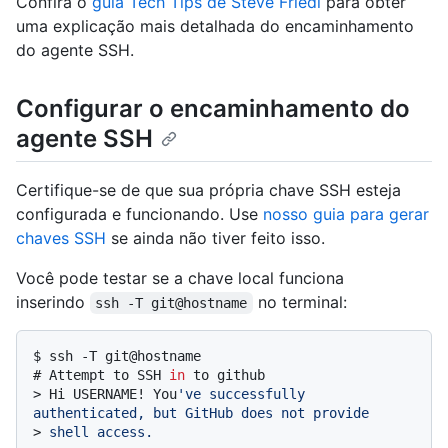
Confira o
guia Tech Tips de Steve Friedl
para obter
uma explicação mais detalhada do encaminhamento
do agente SSH.
Configurar o encaminhamento do
agente SSH
Certifique-se de que sua própria chave SSH esteja
configurada e funcionando. Use
nosso guia para gerar
chaves SSH
se ainda não tiver feito isso.
Você pode testar se a chave local funciona
inserindo
no terminal:
ssh -T git@hostname
$ 
ssh -T git@hostname
# 
Attempt to SSH 
in
 to github
> 
Hi USERNAME! You
've successfully 
authenticated, but GitHub does not provide
> 
shell access.