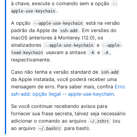
à chave, execute o comando sem a opção
--
.
apple-use-keychain
A opção
está na versão
--apple-use-keychain
padrão da Apple de
. Em versões do
ssh-add
macOS anteriores à Monterey (12.0), os
sinalizadores
e
--apple-use-keychain
--apple-
usavam a sintaxe
e
,
load-keychain
-K
-A
respectivamente.
Caso não tenha a versão standard de
ssh-add
da Apple instalada, você poderá receber uma
mensagem de erro. Para saber mais, confira
Erro:
ssh-add: opção ilegal -- apple-use-keychain
.
Se você continuar recebendo avisos para
fornecer sua frase secreta, talvez seja necessário
adicionar o comando ao arquivo
(ou
~/.zshrc
ao arquivo
para bash).
~/.bashrc