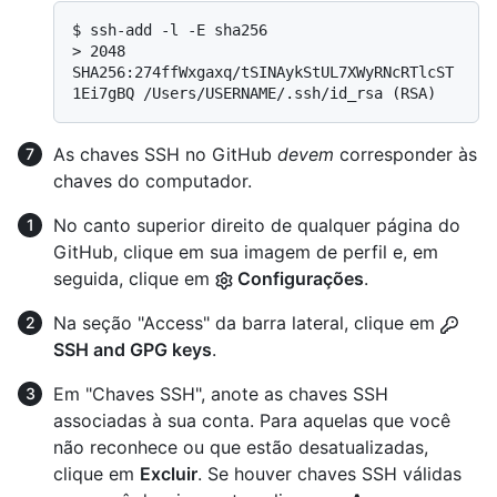
$ 
ssh-add -l -E sha256
> 
2048 
SHA256:274ffWxgaxq/tSINAykStUL7XWyRNcRTlcST
1Ei7gBQ /Users/USERNAME/.ssh/id_rsa (RSA)
As chaves SSH no GitHub
devem
corresponder às
chaves do computador.
No canto superior direito de qualquer página do
GitHub, clique em sua imagem de perfil e, em
seguida, clique em
Configurações
.
Na seção "Access" da barra lateral, clique em
SSH and GPG keys
.
Em "Chaves SSH", anote as chaves SSH
associadas à sua conta. Para aquelas que você
não reconhece ou que estão desatualizadas,
clique em
Excluir
. Se houver chaves SSH válidas