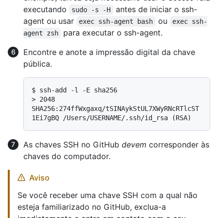
executando
antes de iniciar o ssh-
sudo -s -H
agent ou usar
ou
exec ssh-agent bash
exec ssh-
para executar o ssh-agent.
agent zsh
Encontre e anote a impressão digital da chave
pública.
$ 
ssh-add -l -E sha256
> 
2048 
SHA256:274ffWxgaxq/tSINAykStUL7XWyRNcRTlcST
1Ei7gBQ /Users/USERNAME/.ssh/id_rsa (RSA)
As chaves SSH no GitHub
devem
corresponder às
chaves do computador.
Aviso
Se você receber uma chave SSH com a qual não
esteja familiarizado no GitHub, exclua-a