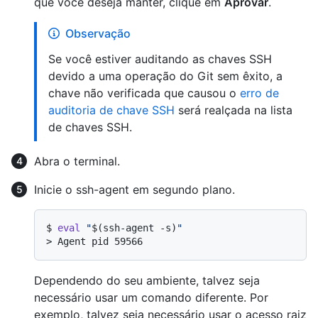
que você deseja manter, clique em
Aprovar
.
Observação
Se você estiver auditando as chaves SSH
devido a uma operação do Git sem êxito, a
chave não verificada que causou o
erro de
auditoria de chave SSH
será realçada na lista
de chaves SSH.
Abra o terminal.
Inicie o ssh-agent em segundo plano.
$ 
eval
"
$(ssh-agent -s)
"
> 
Agent pid 59566
Dependendo do seu ambiente, talvez seja
necessário usar um comando diferente. Por
exemplo, talvez seja necessário usar o acesso raiz