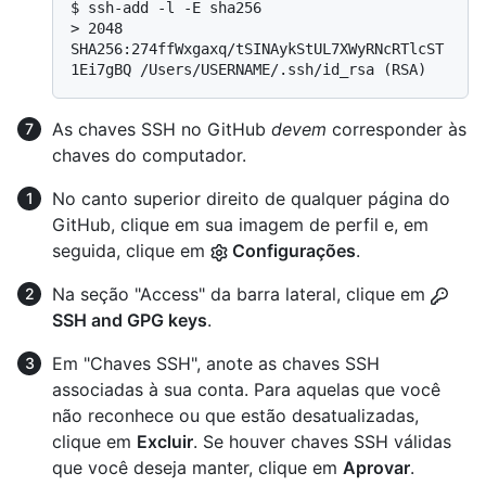
$ 
ssh-add -l -E sha256
> 
2048 
SHA256:274ffWxgaxq/tSINAykStUL7XWyRNcRTlcST
1Ei7gBQ /Users/USERNAME/.ssh/id_rsa (RSA)
As chaves SSH no GitHub
devem
corresponder às
chaves do computador.
No canto superior direito de qualquer página do
GitHub, clique em sua imagem de perfil e, em
seguida, clique em
Configurações
.
Na seção "Access" da barra lateral, clique em
SSH and GPG keys
.
Em "Chaves SSH", anote as chaves SSH
associadas à sua conta. Para aquelas que você
não reconhece ou que estão desatualizadas,
clique em
Excluir
. Se houver chaves SSH válidas
que você deseja manter, clique em
Aprovar
.