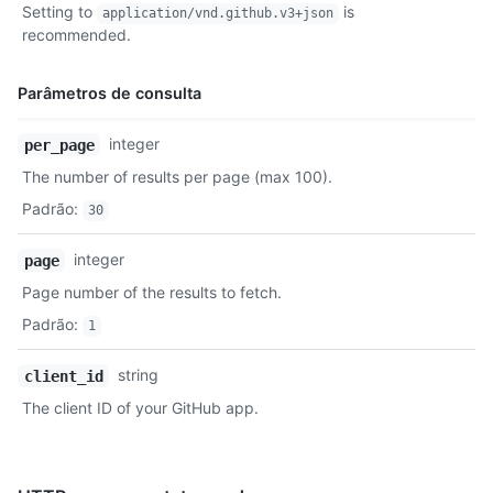
Setting to
is
application/vnd.github.v3+json
Descrição
recommended.
Parâmetros de consulta
Nome,
integer
per_page
Tipo,
The number of results per page (max 100).
Descrição
Padrão
:
30
integer
page
Page number of the results to fetch.
Padrão
:
1
string
client_id
The client ID of your GitHub app.