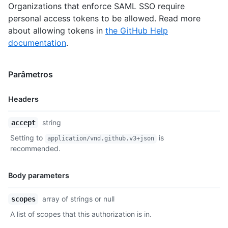
Organizations that enforce SAML SSO require
personal access tokens to be allowed. Read more
about allowing tokens in
the GitHub Help
documentation
.
Parâmetros
Headers
Nome,
string
accept
Tipo,
Setting to
is
application/vnd.github.v3+json
Descrição
recommended.
Body parameters
Nome,
array of strings or null
scopes
Tipo,
A list of scopes that this authorization is in.
Descrição