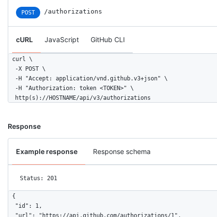
/authorizations
POST
cURL
JavaScript
GitHub CLI
curl \

  -X POST \

  -H "Accept: application/vnd.github.v3+json" \ 

  -H "Authorization: token <TOKEN>" \

  http(s)://HOSTNAME/api/v3/authorizations
Response
Example response
Response schema
Status: 201
{

  "id": 1,

  "url": "https://api.github.com/authorizations/1",
