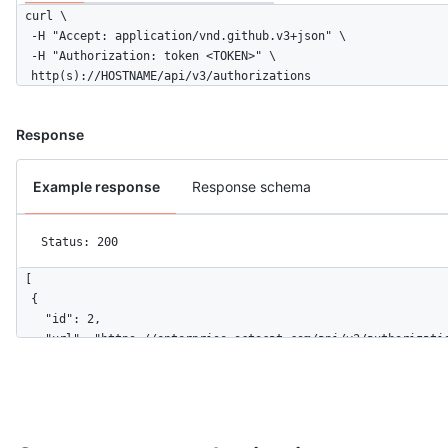
curl \

  -H "Accept: application/vnd.github.v3+json" \ 

  -H "Authorization: token <TOKEN>" \

  http(s)://HOSTNAME/api/v3/authorizations
Response
Example response
Response schema
Status: 200
[

  {

    "id": 2,

    "url": "https://enterprise.octocat.com/api/v3/authorizatio
    "app": {

      "name": "My personal access token",

      "url": "https://docs.github.com/enterprise/rest/referenc
      "client_id": "00000000000000000000"

    },
