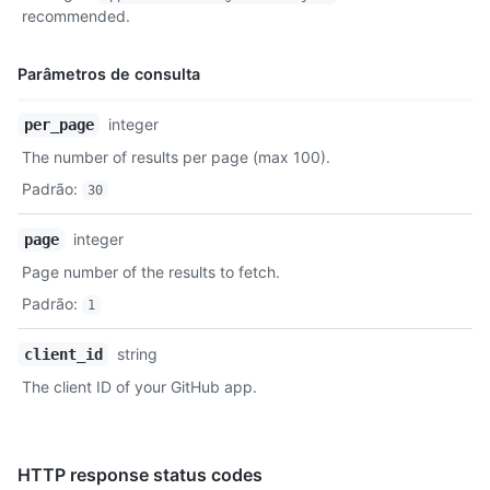
Descrição
recommended.
Parâmetros de consulta
Nome,
integer
per_page
Tipo,
The number of results per page (max 100).
Descrição
Padrão
:
30
integer
page
Page number of the results to fetch.
Padrão
:
1
string
client_id
The client ID of your GitHub app.
HTTP response status codes