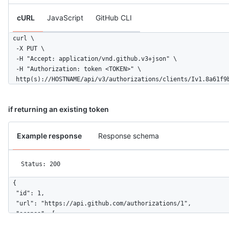
cURL
JavaScript
GitHub CLI
curl \

  -X PUT \

  -H "Accept: application/vnd.github.v3+json" \ 

  -H "Authorization: token <TOKEN>" \

  http(s)://HOSTNAME/api/v3/authorizations/clients/Iv1.8a61f9
if returning an existing token
Example response
Response schema
Status: 200
{

  "id": 1,

  "url": "https://api.github.com/authorizations/1",

  "scopes": [

    "public_repo"
