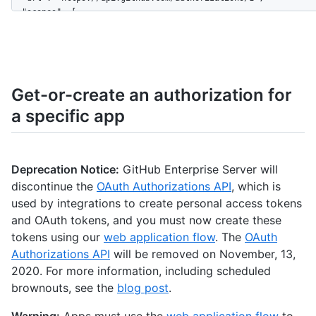
  "scopes": [

    "public_repo"

  ],

  "token": "ghu_16C7e42F292c6912E7710c838347Ae178B4a",

  "token_last_eight": "Ae178B4a",

  "hashed_token": "25f94a2a5c7fbaf499c665bc73d67c1c87e496da898
Get-or-create an authorization for
  "app": {

a specific app
    "url": "http://my-github-app.com",

    "name": "my github app",

    "client_id": "abcde12345fghij67890"

  },

  "note": "optional note",

Deprecation Notice:
GitHub Enterprise Server will
  "note_url": "http://optional/note/url",

discontinue the
OAuth Authorizations API
, which is
  "updated_at": "2011-09-06T20:39:23Z",

used by integrations to create personal access tokens
  "created_at": "2011-09-06T17:26:27Z",

and OAuth tokens, and you must now create these
  "fingerprint": "jklmnop12345678"

tokens using our
web application flow
. The
OAuth
}
Authorizations API
will be removed on November, 13,
2020. For more information, including scheduled
brownouts, see the
blog post
.