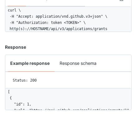
curl \

  -H "Accept: application/vnd.github.v3+json" \ 

  -H "Authorization: token <TOKEN>" \

  http(s)://HOSTNAME/api/v3/applications/grants
Response
Example response
Response schema
Status: 200
[

  {

    "id": 1,

    "url": "https://api.github.com/applications/grants/1",

    "app": {

      "url": "http://my-github-app.com",

      "name": "my github app",

      "client_id": "abcde12345fghij67890"
