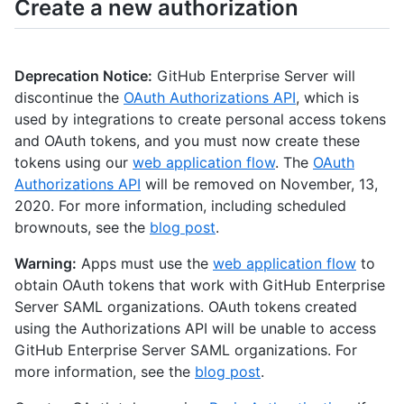
Create a new authorization
    "token": "ghp_16C7e42F292c6912E7710c838347Ae178B4a",

    "hashed_token": "23cffb2fab1b0a62747863eba88cb9327e561f2f7
    "token_last_eight": "Ae178B4a",

    "note": "My personal access token",

Deprecation Notice:
GitHub Enterprise Server will
    "note_url": null,

discontinue the
OAuth Authorizations API
, which is
    "created_at": "2019-04-24T21:49:02Z",

used by integrations to create personal access tokens
    "updated_at": "2019-04-24T21:49:02Z",

    "scopes": [

and OAuth tokens, and you must now create these
      "admin:business",

tokens using our
web application flow
. The
OAuth
      "admin:gpg_key",

Authorizations API
will be removed on November, 13,
      "admin:org",

2020. For more information, including scheduled
      "admin:org_hook",

brownouts, see the
blog post
.
      "admin:pre_receive_hook",

      "admin:public_key",

Warning:
Apps must use the
web application flow
to
      "admin:repo_hook",

      "delete_repo",

obtain OAuth tokens that work with GitHub Enterprise
      "gist",

Server SAML organizations. OAuth tokens created
      "notifications",

using the Authorizations API will be unable to access
      "repo",

GitHub Enterprise Server SAML organizations. For
      "user",

more information, see the
blog post
.
      "write:discussion"

    ],
