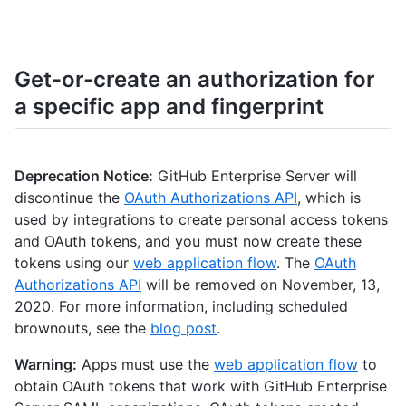
  ],

  "token": "ghu_16C7e42F292c6912E7710c838347Ae178B4a",

  "token_last_eight": "Ae178B4a",

  "hashed_token": "25f94a2a5c7fbaf499c665bc73d67c1c87e496da898
Get-or-create an authorization for
  "app": {

a specific app and fingerprint
    "url": "http://my-github-app.com",

    "name": "my github app",

    "client_id": "abcde12345fghij67890"

  },

  "note": "optional note",

Deprecation Notice:
GitHub Enterprise Server will
  "note_url": "http://optional/note/url",

discontinue the
OAuth Authorizations API
, which is
  "updated_at": "2011-09-06T20:39:23Z",

used by integrations to create personal access tokens
  "created_at": "2011-09-06T17:26:27Z",

and OAuth tokens, and you must now create these
  "fingerprint": ""

tokens using our
web application flow
. The
OAuth
}
Authorizations API
will be removed on November, 13,
2020. For more information, including scheduled
brownouts, see the
blog post
.
Warning:
Apps must use the
web application flow
to
obtain OAuth tokens that work with GitHub Enterprise