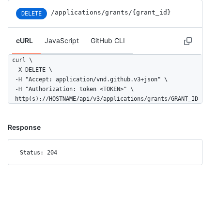
/applications
/grants
/{grant_id}
DELETE
cURL
JavaScript
GitHub CLI
curl \

  -X DELETE \

  -H "Accept: application/vnd.github.v3+json" \ 

  -H "Authorization: token <TOKEN>" \

  http(s)://HOSTNAME/api/v3/applications/grants/GRANT_ID
Response
Status: 204