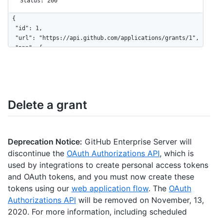
Status: 200
{

  "id": 1,

  "url": "https://api.github.com/applications/grants/1",

  "app": {

    "url": "http://my-github-app.com",

    "name": "my github app",

    "client_id": "abcde12345fghij67890"

  },

  "created_at": "2011-09-06T17:26:27Z",

Delete a grant
  "updated_at": "2011-09-06T20:39:23Z",

  "scopes": [

    "public_repo"

  ]

Deprecation Notice:
GitHub Enterprise Server will
}
discontinue the
OAuth Authorizations API
, which is
used by integrations to create personal access tokens
and OAuth tokens, and you must now create these
tokens using our
web application flow
. The
OAuth
Authorizations API
will be removed on November, 13,
2020. For more information, including scheduled