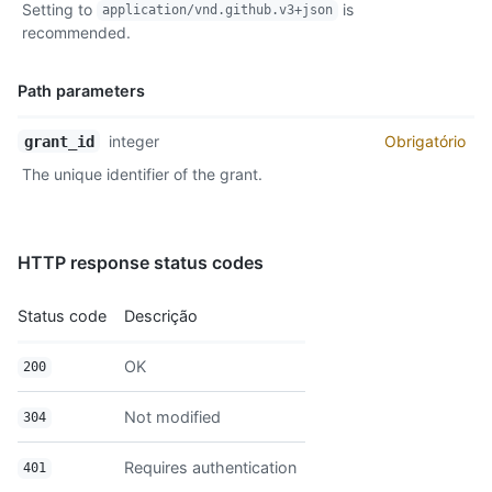
Setting to
is
application/vnd.github.v3+json
Descrição
recommended.
Path parameters
Nome,
integer
Obrigatório
grant_id
Tipo,
The unique identifier of the grant.
Descrição
HTTP response status codes
Status code
Descrição
OK
200
Not modified
304
Requires authentication
401