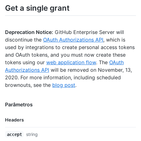
    },

Get a single grant
    "created_at": "2011-09-06T17:26:27Z",

    "updated_at": "2011-09-06T20:39:23Z",

    "scopes": [

      "public_repo"

Deprecation Notice:
GitHub Enterprise Server will
    ]

discontinue the
OAuth Authorizations API
, which is
  }

used by integrations to create personal access tokens
]
and OAuth tokens, and you must now create these
tokens using our
web application flow
. The
OAuth
Authorizations API
will be removed on November, 13,
2020. For more information, including scheduled
brownouts, see the
blog post
.
Parâmetros
Headers
Nome,
string
accept
Tipo,