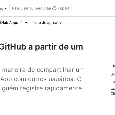
Pesquisar ou perguntar
Copilot
ud
itHub Apps
Manifesto de aplicativo
itHub a partir de um
N
 maneira de compartilhar um
So
 App com outros usuários. O
Im
alguém registre rapidamente
Us
Gi