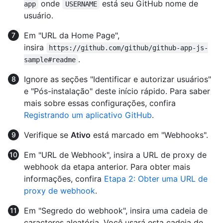
onde
está seu GitHub nome de
app
USERNAME
usuário.
Em "URL da Home Page",
insira
https://github.com/github/github-app-js-
.
sample#readme
Ignore as seções "Identificar e autorizar usuários"
e "Pós-instalação" deste início rápido. Para saber
mais sobre essas configurações, confira
Registrando um aplicativo GitHub
.
Verifique se
Ativo
está marcado em "Webhooks".
Em "URL de Webhook", insira a URL de proxy de
webhook da etapa anterior. Para obter mais
informações, confira
Etapa 2: Obter uma URL de
proxy de webhook
.
Em "Segredo do webhook", insira uma cadeia de
caracteres aleatória. Você usará esta cadeia de