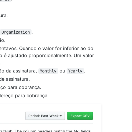
ura.
.
Organization
ão.
ntavos. Quando o valor for inferior ao do
no é ajustado proporcionalmente. Um valor
.
ão da assinatura,
ou
.
Monthly
Yearly
e assinatura.
ço para cobrança.
dereço para cobrança.