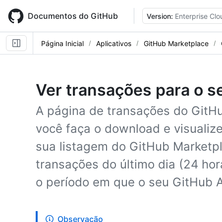
Skip
to
Documentos do GitHub
Version:
Enterprise Clo
main
content
Página Inicial
Aplicativos
GitHub Marketplace
Ver transações para o s
A página de transações do GitH
você faça o download e visualiz
sua listagem do GitHub Marketpl
transações do último dia (24 ho
o período em que o seu GitHub Ap
Observação