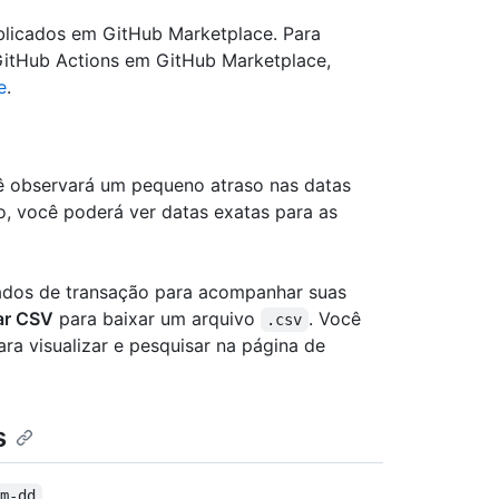
ublicados em GitHub Marketplace. Para
GitHub Actions em GitHub Marketplace,
e
.
ê observará um pequeno atraso nas datas
, você poderá ver datas exatas para as
dados de transação para acompanhar suas
ar CSV
para baixar um arquivo
. Você
.csv
a visualizar e pesquisar na página de
s
.
mm-dd