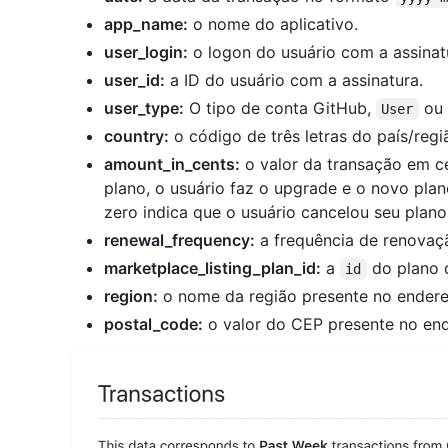
app_name:
o nome do aplicativo.
user_login:
o logon do usuário com a assinat
user_id:
a ID do usuário com a assinatura.
user_type:
O tipo de conta GitHub,
ou
User
country:
o código de três letras do país/regi
amount_in_cents:
o valor da transação em ce
plano, o usuário faz o upgrade e o novo pla
zero indica que o usuário cancelou seu plano
renewal_frequency:
a frequência de renovaç
marketplace_listing_plan_id:
a
do plano d
id
region:
o nome da região presente no endere
postal_code:
o valor do CEP presente no en