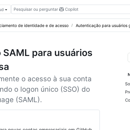
Pesquisar ou perguntar
Copilot
ud
ciamento de identidade e de acesso
Autenticação para usuários 
o SAML para usuários
sa
N
mente o acesso à sua conta
So
ndo o logon único (SSO) do
Pr
uage (SAML).
Co
para novas contas empresariais em GitHub