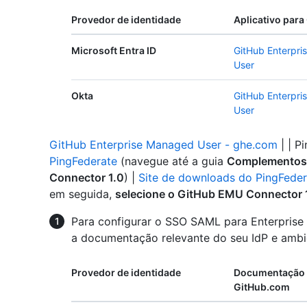
Provedor de identidade
Aplicativo par
Microsoft Entra ID
GitHub Enterpr
User
Okta
GitHub Enterpr
User
GitHub Enterprise Managed User - ghe.com
| | P
PingFederate
(navegue até a guia
Complementos
Connector 1.0
) |
Site de downloads do PingFeder
em seguida,
selecione o GitHub EMU Connector 
Para configurar o SSO SAML para Enterprise
a documentação relevante do seu IdP e ambi
Provedor de identidade
Documentação 
GitHub.com