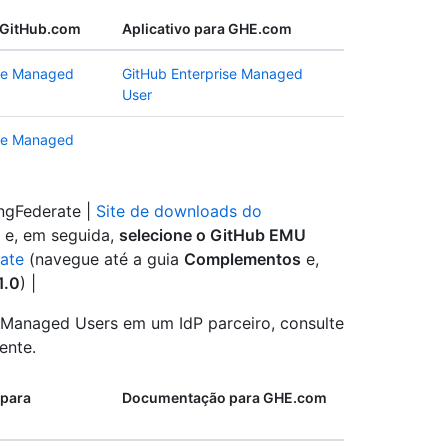
a GitHub.com
Aplicativo para GHE.com
ise Managed
GitHub Enterprise Managed
User
ise Managed
ingFederate |
Site de downloads do
e, em seguida,
selecione o GitHub EMU
ate
(navegue até a guia
Complementos
e,
1.0
) |
 Managed Users em um IdP parceiro, consulte
ente.
para
Documentação para GHE.com