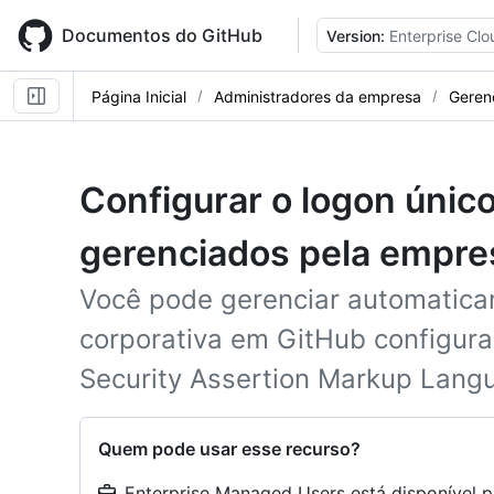
Skip
to
Documentos do GitHub
Version:
Enterprise Clo
main
content
Página Inicial
Administradores da empresa
Geren
Configurar o logon únic
gerenciados pela empre
Você pode gerenciar automatica
corporativa em GitHub configura
Security Assertion Markup Lang
Quem pode usar esse recurso?
Enterprise Managed Users está disponível 