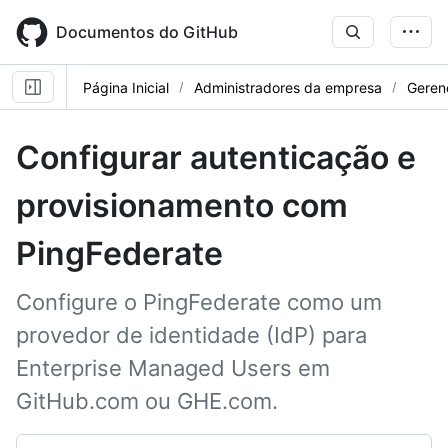
Skip
to
Documentos do GitHub
main
content
Página Inicial
Administradores da empresa
Geren
Configurar autenticação e
provisionamento com
PingFederate
Configure o PingFederate como um
provedor de identidade (IdP) para
Enterprise Managed Users em
GitHub.com ou GHE.com.