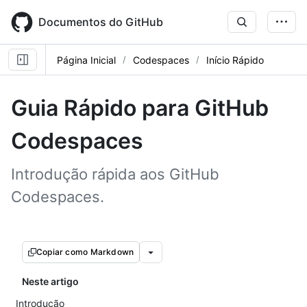
Skip
to
Documentos do GitHub
main
content
Página Inicial
Codespaces
Início Rápido
Guia Rápido para GitHub
Codespaces
Introdução rápida aos GitHub
Codespaces.
Copiar como Markdown
Neste artigo
Introdução