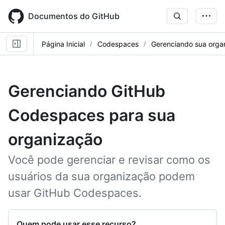
Skip
to
Documentos do GitHub
main
content
Página Inicial
Codespaces
Gerenciando sua orga
Gerenciando GitHub
Codespaces para sua
organização
Você pode gerenciar e revisar como os
usuários da sua organização podem
usar GitHub Codespaces.
Quem pode usar esse recurso?