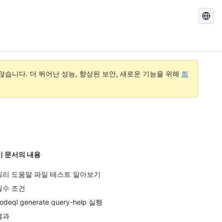
GitHub
Docs
검
색
습니다. 더 뛰어난 성능, 향상된 보안, 새로운 기능을 위해
최
이 문서의 내용
쿼리 도움말 파일 테스트 알아보기
필수 조건
odeql generate query-help 실행
결과