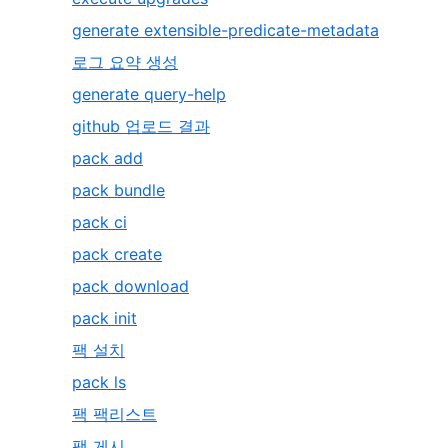
generate extensible-predicate-metadata
로그 요약 생성
generate query-help
github 업로드 결과
pack add
pack bundle
pack ci
pack create
pack download
pack init
팩 설치
pack ls
팩 팩리스트
팩 게시