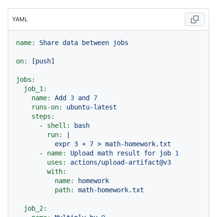
YAML
name:
Share
data
between
jobs
on:
 [
push
]

jobs:
job_1:
name:
Add
3
and
7
runs-on:
ubuntu-latest
steps:
-
shell:
bash
run:
|

-
name:
Upload
math
result
for
job
1
uses:
actions/upload-artifact@v3
with:
name:
homework
path:
math-homework.txt
job_2: