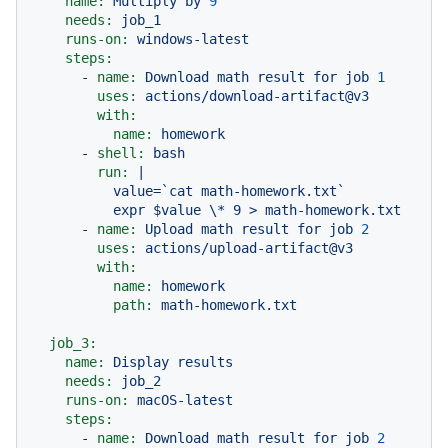
name:
Multiply
by
9
needs:
job_1
runs-on:
windows-latest
steps:
-
name:
Download
math
result
for
job
1
uses:
actions/download-artifact@v3
with:
name:
homework
-
shell:
bash
run:
|

          value=`cat math-homework.txt`

-
name:
Upload
math
result
for
job
2
uses:
actions/upload-artifact@v3
with:
name:
homework
path:
math-homework.txt
job_3:
name:
Display
results
needs:
job_2
runs-on:
macOS-latest
steps:
-
name:
Download
math
result
for
job
2