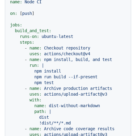
name:
Node
CI
on:
 [
push
]

jobs:
build_and_test:
runs-on:
ubuntu-latest
steps:
-
name:
Checkout
repository
uses:
actions/checkout@v4
-
name:
npm
install,
build,
and
test
run:
|

          npm install

          npm run build --if-present

-
name:
Archive
production
artifacts
uses:
actions/upload-artifact@v3
with:
name:
dist-without-markdown
path:
|

            dist

-
name:
Archive
code
coverage
results
uses:
actions/upload-artifact@v3