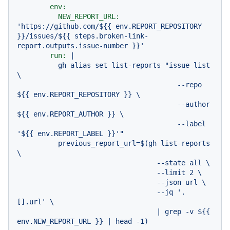
env:
NEW_REPORT_URL:
'https://github.com/$
{{ env.REPORT_REPOSITORY 
}}
/issues/$
{{ steps.broken-link-
report.outputs.issue-number }}
'
run:
|

          gh alias set list-reports "issue list 
\

                                       --repo 
${{ env.REPORT_REPOSITORY }} \

                                       --author 
${{ env.REPORT_AUTHOR }} \

                                       --label 
'${{ env.REPORT_LABEL }}'"

          previous_report_url=$(gh list-reports 
\

                                  --state all \

                                  --limit 2 \

                                  --json url \

                                  --jq '.
[].url' \

                                  | grep -v ${{ 
env.NEW_REPORT_URL }} | head -1)