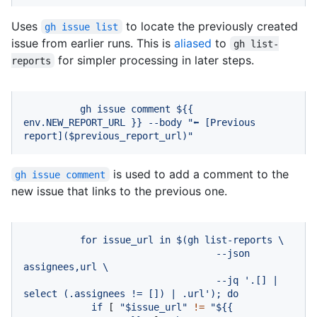
Uses
to locate the previously created
gh issue list
issue from earlier runs. This is
aliased
to
gh list-
for simpler processing in later steps.
reports
gh
issue
comment
${{
env.NEW_REPORT_URL
}}
--body
"⬅️ [Previous 
report]($previous_report_url)"
is used to add a comment to the
gh issue comment
new issue that links to the previous one.
for
issue_url
in
$(gh
list-reports
\
--json
assignees,url
\
--jq
'.[] | 
select (.assignees != []) | .url'
);
do
if
 [ 
"$issue_url"
!=
"$
{{ 