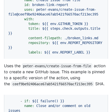
id:
broken-link-report
uses:
peter-evans/create-issue-from-
file@ceef9be92406ace67ab5421f66570acf213ec395
with:
token:
${{
env.GITHUB_TOKEN
}}
title:
${{
steps.check.outputs.title
}}
content-filepath:
./broken_links.md
repository:
${{
env.REPORT_REPOSITORY
}}
labels:
${{
env.REPORT_LABEL
}}
Uses the
action
peter-evans/create-issue-from-file
to create a new GitHub issue. This example is pinned
to a specific version of the action, using
the
SHA.
ceef9be92406ace67ab5421f66570acf213ec395
-
if:
${{
failure()
}}
name:
Close
and/or
comment
on
old
issues