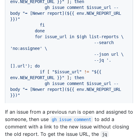
env.NEW_REPORT_URL }}
"
 ]
;
then
gh
issue
comment
$issue_url
--
body
"➡️ [Newer report]($
{{ env.NEW_REPORT_URL 
}}
)"
fi
done
for
issue_url
in
$(gh
list-reports
\
--search
'no:assignee'
\
--json
url
\
--jq
'.
[].url'
);
do
if
 [ 
"$issue_url"
!=
"$
{{ 
env.NEW_REPORT_URL }}
"
 ]
;
then
gh
issue
comment
$issue_url
--
body
"➡️ [Newer report]($
{{ env.NEW_REPORT_URL 
}}
)"
If an issue from a previous run is open and assigned to
someone, then use
to add a
gh issue comment
comment with a link to the new issue without closing
the old report. To get the issue URL, the
jq