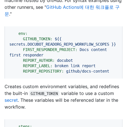
machine hosted by GitHub. For syntax examples using
other runners, see "
GitHub Actions에 대한 워크플로 구
문
."
env:
GITHUB_TOKEN:
${{
secrets.DOCUBOT_READORG_REPO_WORKFLOW_SCOPES
}}
FIRST_RESPONDER_PROJECT:
Docs
content
first
responder
REPORT_AUTHOR:
docubot
REPORT_LABEL:
broken
link
report
REPORT_REPOSITORY:
github/docs-content
Creates custom environment variables, and redefines
the built-in
variable to use a custom
GITHUB_TOKEN
secret
. These variables will be referenced later in the
workflow.
steps: