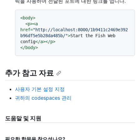
릭을 사용하여 전달된 포트에 대한 링크를 엽니다.
<
body
>
<
p
>
<
a
href
=
"http://localhost:8000/1b9411c2469e392
b96df5e5b28da485b/"
>
Start the Fish Web 
config
</
a
>
</
p
>
</
body
>
추가 참고 자료
사용자 기본 설정 지정
귀하의 codespaces 관리
도움말 및 지원
필요한 항목을 찾으셨나요?