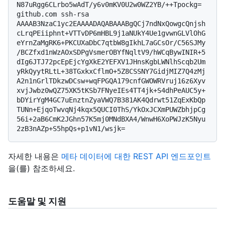
N87uRgg6CLrbo5wAdT/y6v0mKV0U2w0WZ2YB/++Tpockg=

github.com ssh-rsa 
AAAAB3NzaC1yc2EAAAADAQABAAABgQCj7ndNxQowgcQnjsh
cLrqPEiiphnt+VTTvDP6mHBL9j1aNUkY4Ue1gvwnGLVlOhG
eYrnZaMgRK6+PKCUXaDbC7qtbW8gIkhL7aGCsOr/C56SJMy
/BCZfxd1nWzAOxSDPgVsmerOBYfNqltV9/hWCqBywINIR+5
dIg6JTJ72pcEpEjcYgXkE2YEFXV1JHnsKgbLWNlhScqb2Um
yRkQyytRLtL+38TGxkxCflmO+5Z8CSSNY7GidjMIZ7Q4zMj
A2n1nGrlTDkzwDCsw+wqFPGQA179cnfGWOWRVruj16z6Xyv
xvjJwbz0wQZ75XK5tKSb7FNyeIEs4TT4jk+S4dhPeAUC5y+
bDYirYgM4GC7uEnztnZyaVWQ7B381AK4Qdrwt51ZqExKbQp
TUNn+EjqoTwvqNj4kqx5QUCI0ThS/YkOxJCXmPUWZbhjpCg
56i+2aB6CmK2JGhn57K5mj0MNdBXA4/WnwH6XoPWJzK5Nyu
자세한 내용은
메타 데이터에 대한 REST API 엔드포인트
을(를) 참조하세요.
도움말 및 지원