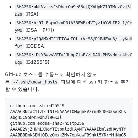
SHA256:uNiVztksCsDhcc0u9e8BujQXVUpKZIDTMczCvj3t
(RSA)
D2s
SHA256:br9IjFspm1vxR3iA35FWE+4VTyz1hYVLIE2t1/Ce
(DSA - 닫기)
yWQ
SHA256:p2QAMXNIC1TJYWeIOttrVc98/R1BUFWu3/LiyKgU
(ECDSA)
fQM
SHA256:+DiY3wvvV6TuJJhbpZisF/zLDA0zPMSvHdkr4UvC
(Ed25519)
OqU
GitHub 호스트를 수동으로 확인하지 않도
록
파일에 다음 ssh 키 항목을 추가
~/.ssh/known_hosts
할 수 있습니다.
github.com ssh-ed25519 
AAAAC3NzaC1lZDI1NTE5AAAAIOMqqnkVzrm0SdG6UOoqKLs
abgH5C9okWi0dh2l9GKJl

github.com ecdsa-sha2-nistp256 
AAAAE2VjZHNhLXNoYTItbmlzdHAyNTYAAAAIbmlzdHAyNTY
AAABBBEmKSENjQEezOmxkZMy7opKgwFB9nkt5YRrYMjNuG5