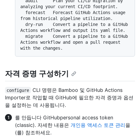
  audit      Plan your CI/CD migration by 
analyzing your current CI/CD footprint.

  forecast   Forecast GitHub Actions usage 
from historical pipeline utilization.

  dry-run    Convert a pipeline to a GitHub 
Actions workflow and output its yaml file.

  migrate    Convert a pipeline to a GitHub 
Actions workflow and open a pull request 
자격 증명 구성하기
CLI 명령은 Bamboo 및 GitHub Actions
configure
Importer로 작업할 때 GitHub에 필요한 자격 증명과 옵션
을 설정하는 데 사용됩니다.
를 만듭니다 GitHubpersonal access token
(classic). 자세한 내용은
개인용 액세스 토큰 관리
을
(를) 참조하세요.