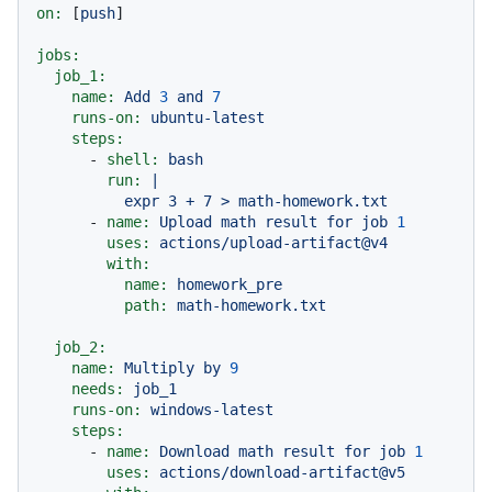
on:
 [
push
]

jobs:
job_1:
name:
Add
3
and
7
runs-on:
ubuntu-latest
steps:
-
shell:
bash
run:
|

-
name:
Upload
math
result
for
job
1
uses:
actions/upload-artifact@v4
with:
name:
homework_pre
path:
math-homework.txt
job_2:
name:
Multiply
by
9
needs:
job_1
runs-on:
windows-latest
steps:
-
name:
Download
math
result
for
job
1
uses:
actions/download-artifact@v5