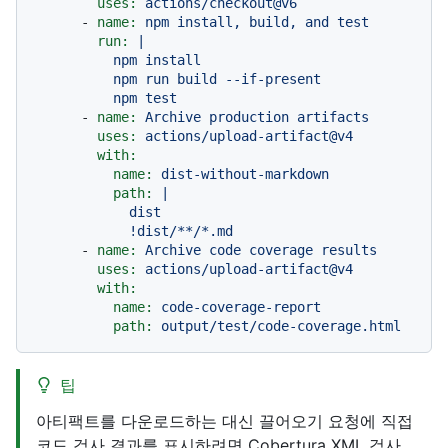
uses:
actions/checkout@v6
-
name:
npm
install,
build,
and
test
run:
|

          npm install

          npm run build --if-present

-
name:
Archive
production
artifacts
uses:
actions/upload-artifact@v4
with:
name:
dist-without-markdown
path:
|

            dist

-
name:
Archive
code
coverage
results
uses:
actions/upload-artifact@v4
with:
name:
code-coverage-report
path:
output/test/code-coverage.html
팁
아티팩트를 다운로드하는 대신 끌어오기 요청에 직접
코드 검사 결과를 표시하려면 Cobertura XML 검사