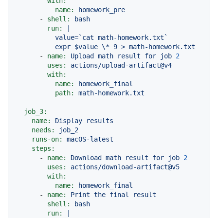
with:
name:
homework_pre
-
shell:
bash
run:
|

          value=`cat math-homework.txt`

-
name:
Upload
math
result
for
job
2
uses:
actions/upload-artifact@v4
with:
name:
homework_final
path:
math-homework.txt
job_3:
name:
Display
results
needs:
job_2
runs-on:
macOS-latest
steps:
-
name:
Download
math
result
for
job
2
uses:
actions/download-artifact@v5
with:
name:
homework_final
-
name:
Print
the
final
result
shell:
bash
run:
|
