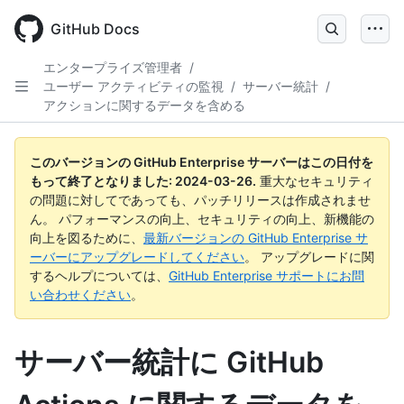
Skip
to
GitHub Docs
main
content
エンタープライズ管理者
/
ユーザー アクティビティの監視
/
サーバー統計
/
アクションに関するデータを含める
このバージョンの GitHub Enterprise サーバーはこの日付を
もって終了となりました:
2024-03-26
.
重大なセキュリティ
の問題に対してであっても、パッチリリースは作成されませ
ん。 パフォーマンスの向上、セキュリティの向上、新機能の
向上を図るために、
最新バージョンの GitHub Enterprise サ
ーバーにアップグレードしてください
。 アップグレードに関
するヘルプについては、
GitHub Enterprise サポートにお問
い合わせください
。
サーバー統計に GitHub