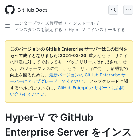
Skip
to
GitHub Docs
main
content
エンタープライズ管理者
/
インストール
/
インスタンスを設定する
/
Hyper-V にインストールする
このバージョンの GitHub Enterprise サーバーはこの日付を
もって終了となりました:
2024-03-26
.
重大なセキュリティ
の問題に対してであっても、パッチリリースは作成されませ
ん。 パフォーマンスの向上、セキュリティの向上、新機能の
向上を図るために、
最新バージョンの GitHub Enterprise サ
ーバーにアップグレードしてください
。 アップグレードに関
するヘルプについては、
GitHub Enterprise サポートにお問
い合わせください
。
Hyper-V で GitHub
Enterprise Server をインス