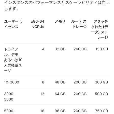
インスタンスのパフォーマンスとスケーラビリティは向上
します。
ユーザー ラ
x86-64
メモリ
ルート ス
アタッチ
イセンス
vCPUs
トレージ
された (デ
ータ) スト
レージ
トライア
4
32 GB
200 GB
150 GB
ル、デモ、
あるいは10
人の軽量ユ
ーザ
10-3000
8
48 GB
200 GB
300 GB
3000-
12
64 GB
200 GB
500 GB
5000
5000-
16
96 GB
200 GB
750 GB