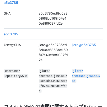
a5c3785
SHA
a5c3785ed8d6a3
5868bc169f07e4
0e889087fd2e
a5c3785
User@SHA
jlord@a5c3785ed
jlord@a5c3785
8d6a35868bc169
f07e40e889087fd
2e
Username/
jlord/
jlord/
Repository@SHA
sheetsee.js@a5c37
sheetsee.js@a5c37
85ed8d6a35868bc16
85
9f07e40e889087fd2
e
コミット SHA の参照に関するトラブルシュー