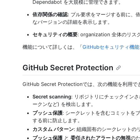
Dependabot を大規模に管理できます。
依存関係の確認:
プル要求をマージする前に、依
なバージョンの詳細を表示します。
セキュリティの概要
: organization 全体
機能について詳しくは、「
GitHubセキュリティ機能
GitHub Secret Protection
GitHub Secret Protectionでは、次の機能を利
Secret scanning
: リポジトリにチェックイン
ークンなど) を検出します。
プッシュ保護
: シークレットを含むコミットを
する前に防止します。
カスタム パターン
: 組織固有のシークレット
プッシュ保護
と
委任されたアラートの無視
の