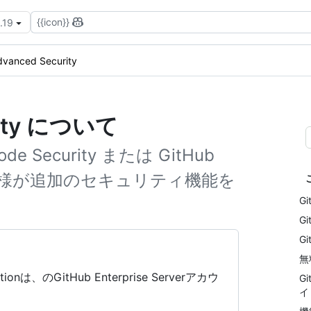
{{icon}}
.19
dvanced Security
urity について
e Security または GitHub
入したお客様が追加のセキュリティ機能を
G
Gi
Gi
無
tectionは、のGitHub Enterprise Serverアカウ
Gi
イ