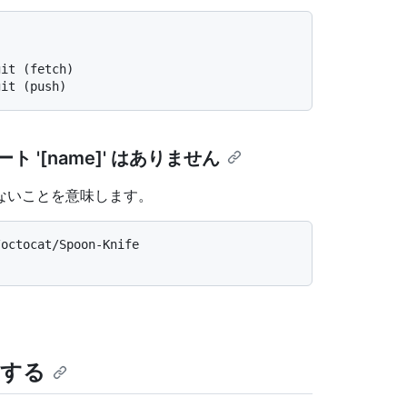
git (fetch)
git (push)
'[name]' はありません
ないことを意味します。
/octocat/Spoon-Knife
更する