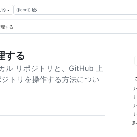
{{icon}}
.19
管理する
理する
 リポジトリと、GitHub 上
ポジトリを操作する方法につい
リ
リ
リ
リ
参