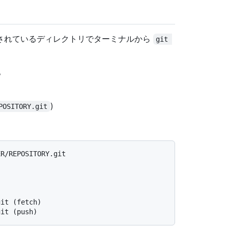
されているディレクトリでターミナルから
git 
。
)
POSITORY.git
ER/REPOSITORY.git
git (fetch)
git (push)