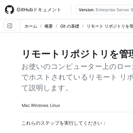
Skip
to
GitHubドキュメント
Version:
Enterprise Server 3
main
content
ホーム
概要
Git の基礎
リモート リポジトリを
リモートリポジトリを管
お使いのコンピューター上のローカル
でホストされているリモート リ
て説明します。
Platform navigation
Mac
Windows
Linux
これらのステップを実行してください：