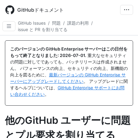
Skip
to
GitHubドキュメント
main
content
GitHub Issues
/
問題
/
課題の利用
/
issue と PR を割り当てる
このバージョンの GitHub Enterprise サーバーはこの日付を
もって終了となりました:
2026-07-01
.
重大なセキュリティ
の問題に対してであっても、パッチリリースは作成されませ
ん。 パフォーマンスの向上、セキュリティの向上、新機能の
向上を図るために、
最新バージョンの GitHub Enterprise サ
ーバーにアップグレードしてください
。 アップグレードに関
するヘルプについては、
GitHub Enterprise サポートにお問
い合わせください
。
他のGitHub ユーザーに問題
とプル要求を割り当てる