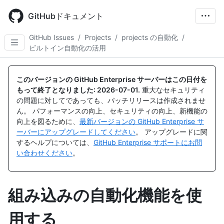
Skip
to
GitHubドキュメント
main
content
GitHub Issues
/
Projects
/
projects の自動化
/
ビルトイン自動化の活用
このバージョンの GitHub Enterprise サーバーはこの日付を
もって終了となりました:
2026-07-01
.
重大なセキュリティ
の問題に対してであっても、パッチリリースは作成されませ
ん。 パフォーマンスの向上、セキュリティの向上、新機能の
向上を図るために、
最新バージョンの GitHub Enterprise サ
ーバーにアップグレードしてください
。 アップグレードに関
するヘルプについては、
GitHub Enterprise サポートにお問
い合わせください
。
組み込みの自動化機能を使
用する