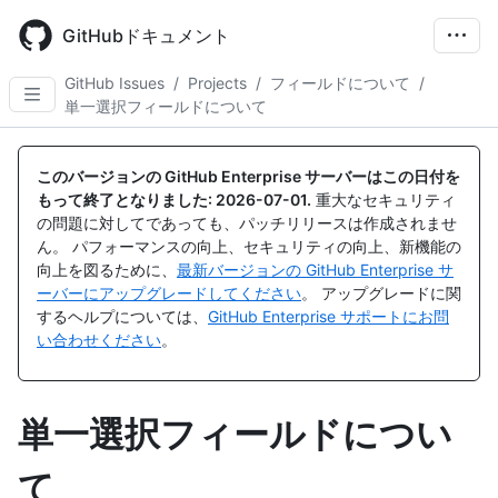
Skip
to
GitHubドキュメント
main
content
GitHub Issues
/
Projects
/
フィールドについて
/
単一選択フィールドについて
このバージョンの GitHub Enterprise サーバーはこの日付を
もって終了となりました:
2026-07-01
.
重大なセキュリティ
の問題に対してであっても、パッチリリースは作成されませ
ん。 パフォーマンスの向上、セキュリティの向上、新機能の
向上を図るために、
最新バージョンの GitHub Enterprise サ
ーバーにアップグレードしてください
。 アップグレードに関
するヘルプについては、
GitHub Enterprise サポートにお問
い合わせください
。
単一選択フィールドについ
て