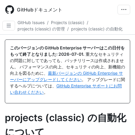
Skip
to
GitHubドキュメント
main
content
GitHub Issues
/
Projects (classic)
/
projects (classic) の管理
/
projects (classic) の自動化
このバージョンの GitHub Enterprise サーバーはこの日付を
もって終了となりました:
2026-07-01
.
重大なセキュリティ
の問題に対してであっても、パッチリリースは作成されませ
ん。 パフォーマンスの向上、セキュリティの向上、新機能の
向上を図るために、
最新バージョンの GitHub Enterprise サ
ーバーにアップグレードしてください
。 アップグレードに関
するヘルプについては、
GitHub Enterprise サポートにお問
い合わせください
。
projects (classic) の自動化
について