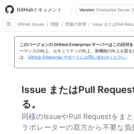
Skip
to
GitHubドキュメント
Version:
Enterprise Server 3
main
content
GitHub Issues
/
問題
/
問題の管理
/
Issue またはPull
このバージョンの GitHub Enterprise サーバーはこの
ーマンスの向上、セキュリティの向上、新機能の向上を図る
は、
GitHub Enterprise サポートにお問い合わせください
。
Issue またはPull Re
る。
同様のIssueやPull Reque
ラボレーターの双方から不要な負担