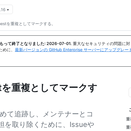
.16
{{icon}}
 Requestを重複としてマークする。
日付をもって終了となりました:
2026-07-01
.
重大なセキュリティの問題に対
ために、
最新バージョンの GitHub Enterprise サーバーにアップグ
questを重複としてマークす
stをまとめて追跡し、メンテナーとコ
重
を取り除くために、Issueや
重