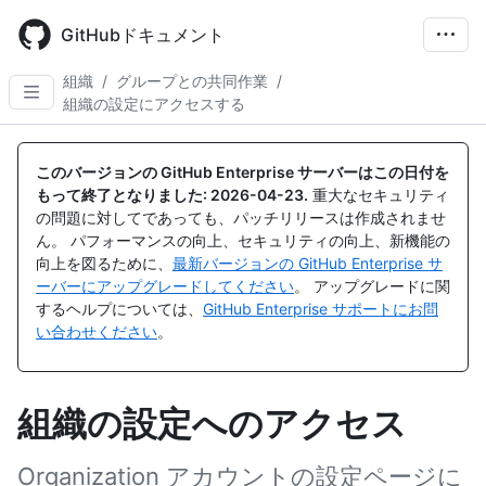
Skip
to
GitHubドキュメント
main
content
組織
/
グループとの共同作業
/
組織の設定にアクセスする
このバージョンの GitHub Enterprise サーバーはこの日付を
もって終了となりました:
2026-04-23
.
重大なセキュリティ
の問題に対してであっても、パッチリリースは作成されませ
ん。 パフォーマンスの向上、セキュリティの向上、新機能の
向上を図るために、
最新バージョンの GitHub Enterprise サ
ーバーにアップグレードしてください
。 アップグレードに関
するヘルプについては、
GitHub Enterprise サポートにお問
い合わせください
。
組織の設定へのアクセス
Organization アカウントの設定ページに