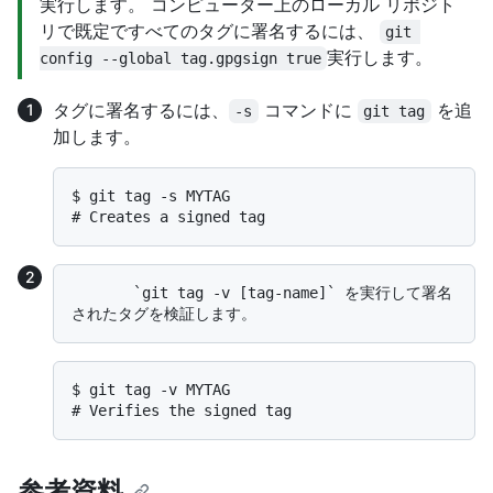
実行します。 コンピューター上のローカル リポジト
リで既定ですべてのタグに署名するには、
git 
実行します。
config --global tag.gpgsign true
タグに署名するには、
コマンドに
を追
-s
git tag
加します。
$ 
git tag -s MYTAG
# 
Creates a signed tag
       `git tag -v [tag-name]` を実行して署名
$ 
git tag -v MYTAG
# 
Verifies the signed tag
参考資料