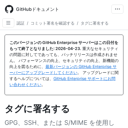
Skip
to
GitHubドキュメント
main
content
認証
/
コミット署名を確認する
/
タグに署名する
このバージョンの GitHub Enterprise サーバーはこの日付を
もって終了となりました:
2026-04-23
.
重大なセキュリティ
の問題に対してであっても、パッチリリースは作成されませ
ん。 パフォーマンスの向上、セキュリティの向上、新機能の
向上を図るために、
最新バージョンの GitHub Enterprise サ
ーバーにアップグレードしてください
。 アップグレードに関
するヘルプについては、
GitHub Enterprise サポートにお問
い合わせください
。
タグに署名する
GPG、SSH、または S/MIME を使用し