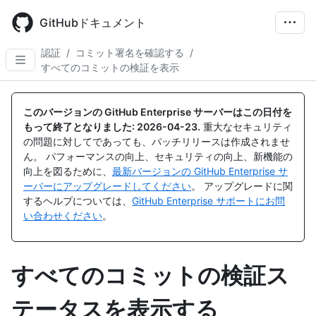
Skip
to
GitHubドキュメント
main
content
認証
/
コミット署名を確認する
/
すべてのコミットの検証を表示
このバージョンの GitHub Enterprise サーバーはこの日付を
もって終了となりました:
2026-04-23
.
重大なセキュリティ
の問題に対してであっても、パッチリリースは作成されませ
ん。 パフォーマンスの向上、セキュリティの向上、新機能の
向上を図るために、
最新バージョンの GitHub Enterprise サ
ーバーにアップグレードしてください
。 アップグレードに関
するヘルプについては、
GitHub Enterprise サポートにお問
い合わせください
。
すべてのコミットの検証ス
テータスを表示する