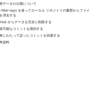
密データの公開について
it-filter-repo を使ってローカル リポジトリの履歴からファイ
を消去する
itHub からデータを完全に削除する
達可能なコミットを識別する
来にわたって誤ったコミットを回避する
考資料