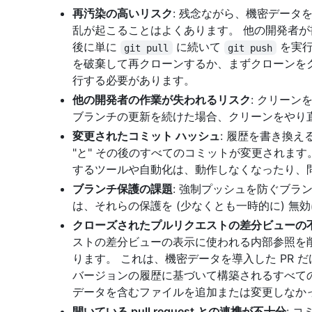
再汚染の高いリスク
: 残念ながら、機密データ
乱が起こることはよくあります。 他の開発者
後に単に
に続いて
を実行
git pull
git push
を破棄して再クローンするか、まずクローンを
行する必要があります。
他の開発者の作業が失われるリスク
: クリー
ブランチの更新を続けた場合、クリーンをやり
変更されたコミット ハッシュ
: 履歴を書き換
"と" その後のすべてのコミットが変更されます
するツールや自動化は、動作しなくなったり、
ブランチ保護の課題
: 強制プッシュを防ぐブラ
は、それらの保護を (少なくとも一時的に) 無
クローズされたプルリクエストの差分ビューの
ストの差分ビューの表示に使われる内部参照を
ります。 これは、機密データを導入した PR だ
バージョンの履歴に基づいて構築されるすべての P
データを含むファイルを追加または変更しなか
開いている pull request との連携が不十分
: コ