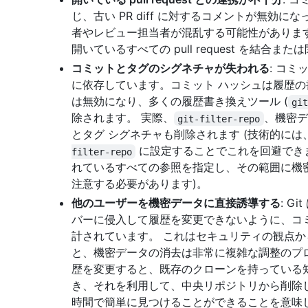
じ、古い PR diff に対するコメントが無効
者やレビュー担当者が混乱する可能性がありま
開いているすべての pull request を結合
コミットとタグのシグネチャが失われる
: コ
に依存しています。コミット ハッシュは履歴
は無効になり、多くの履歴書き換えツール (
gi
除されます。 実際、
、機密デ
git-filter-repo
とタグ シグネチャも削除されます (技術的に
に設定することでこれを回避でき
filter-repo
れているすべての参照を指定し、その範囲に機
注意する必要があります)。
他のユーザーを機密データに直接誘導する
: 
バーに侵入して履歴を変更できないように、コ
計されています。 これはセキュリティの観点
と、機密データの消去は非常に複雑な調整のプ
歴を変更すると、既存のクローンを持っている
き、それを利用して、中央リポジトリから削除
時間で簡単に見つけることができることを意味