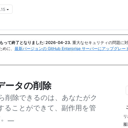
.15
{{icon}}
日付をもって終了となりました:
2026-04-23
.
重大なセキュリティの問題に対
ために、
最新バージョンの GitHub Enterprise サーバーにアップグ
データの削除
ら削除できるのは、あなたがク
することができて、副作用を管
リ
。__
履