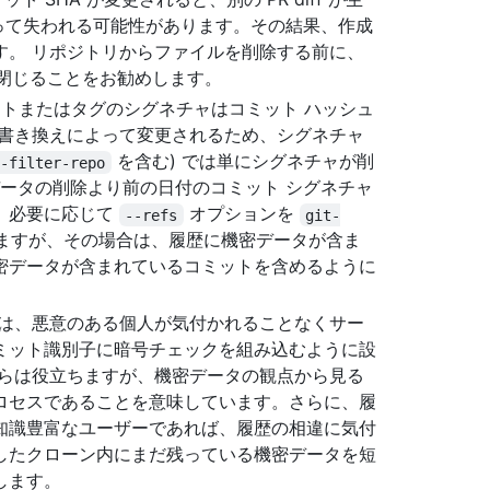
になって失われる可能性があります。その結果、作成
す。 リポジトリからファイルを削除する前に、
または閉じることをお勧めします。
ミットまたはタグのシグネチャはコミット ハッシュ
の書き換えによって変更されるため、シグネチャ
を含む) では単にシグネチャが削
t-filter-repo
ータの削除より前の日付のコミット シグネチャ
は、必要に応じて
オプションを
--refs
git-
ますが、その場合は、履歴に機密データが含ま
密データが含まれているコミットを含めるように
Git は、悪意のある個人が気付かれることなくサー
ミット識別子に暗号チェックを組み込むように設
からは役立ちますが、機密データの観点から見る
ロセスであることを意味しています。さらに、履
知識豊富なユーザーであれば、履歴の相違に気付
したクローン内にまだ残っている機密データを短
します。