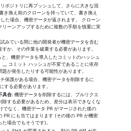
をリポジトリに再プッシュして、さらに大きな混
が書き換え前のクローンを持っていて、書き換え
した場合、機密データが返されます。 クローン
クリーンアップするために複数の手順を慎重に実
ンを試みている間に他の開発者が機密データを含む
直すか、その作業を破棄する必要があります。
えると、機密データを導入したコミットのハッシュ
。__ コミット ハッシュが不変であることに依存
問題が発生したりする可能性があります。
ンチ保護がある場合、機密データを削除するに
効にする必要があります。
不具合
: 機密データを削除するには、プルリクエ
削除する必要があるため、差分は表示できなくな
けでなく、機密データ PR がマージされた後の
R にも当てはまります (その後の PR が機密
った場合でもそうです)。
ミット SHA が変更されると、別の PR diff が生