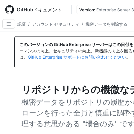
Skip
to
GitHubドキュメント
Version:
Enterprise Server 3
main
content
認証
/
アカウント セキュリティ
/
機密データを削除する
このバージョンの GitHub Enterprise サーバーはこの
ーマンスの向上、セキュリティの向上、新機能の向上を図る
は、
GitHub Enterprise サポートにお問い合わせください
。
リポジトリからの機微な
機密データをリポジトリの履歴か
ローンを行った全員と慎重に調整
理する意思がある "場合のみ" です