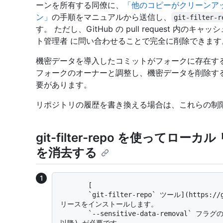
ーンを所有する同僚に、
「他のコピーがクリーンアッ
ン」
の手順をマニュアルから送信し、
git-filter-r
す。 ただし、GitHub の pull request 
ト管理者 に問い合わせることで完全に削除できます
機密データを導入したコミットがフォークに存在す
フォークのオーナーと調整し、機密データを削除す
要があります。
リポジトリの履歴を書き換える場合は、これらの制
git-filter-repo を使って
を消去する
       [

       `git-filter-repo` ツール](https://github.com/newren/git-filter-repo)の最新リ
リースをインストールします。 

       `--sensitive-data-removal` フラグの設定されたバージョン (つまり、バージョン 2.47 
以降) が必要です。  
